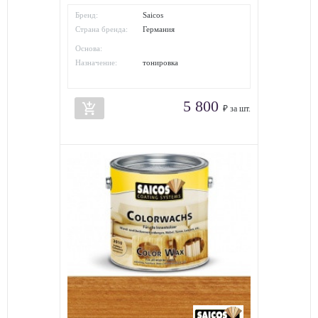
Бренд:
Saicos
Страна бренда:
Германия
Основа:
Назначение:
тонировка
5 800
add_shopping_cart
₽ за шт.