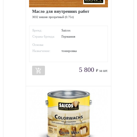
Масло для внутренних работ
3032 вишня прозрачный (0.75л)
Бренд:
Saicos
Страна бренда:
Германия
Основа:
Назначение:
тонировка
5 800
add_shopping_cart
₽ за шт.