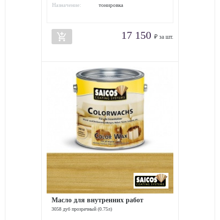
Назначение:
тонировка
17 150
add_shopping_cart
₽ за шт.
Масло для внутренних работ
3058 дуб прозрачный (0.75л)