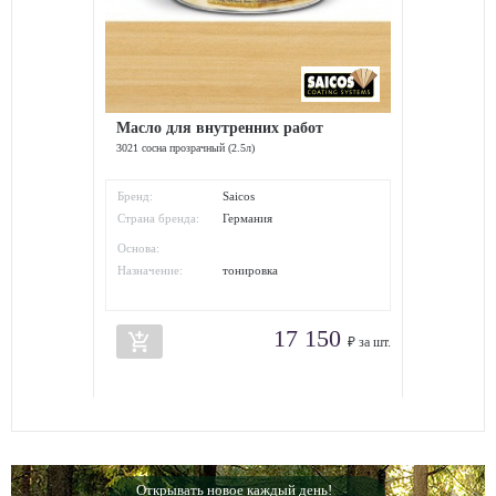
Масло для внутренних работ
3021 сосна прозрачный (2.5л)
Бренд:
Saicos
Страна бренда:
Германия
Основа:
Назначение:
тонировка
17 150
add_shopping_cart
₽ за шт.
Открывать новое каждый день!