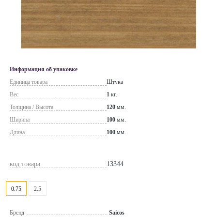
Информация об упаковке
Единица товара
Штука
Вес
1
кг.
Толщина / Высота
120
мм.
Ширина
100
мм.
Длина
100
мм.
код товара
13344
0.75
2.5
Бренд
Saicos