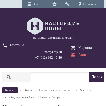
account_balance
business_center
build
location_on
О нас
Магазины
магазины напольных покрытий
call
Телефоны:
Корзина
info@nasp.ru
Акции
+7 (812)
602-40-48
search
Каталог
Химия
Масло для внутренних работ
Saicos
Цветной декоративный воск Colorwachs Transparent