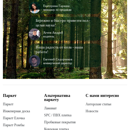
Екатерина Гармаш
менеджер по продажам
Бережно и быстро привезти пол -
целая наука!
Агеев Андрей
водитель
Ваша радость от пола - наша
работа!
Евгений Сидоренков
коммерческий директор
Паркет
Альтернатива
С нами интересно
паркету
Паркет
Авторские статьи
Ламинат
Инженерная доска
Новости
SPC / ПВХ плитка
Паркет Елочка
Пробковые покрытия
Паркет Ромбы
Ковровая плитка