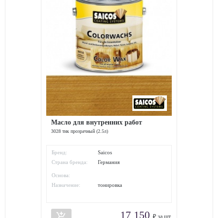
Масло для внутренних работ
3028 тик прозрачный (2.5л)
Бренд:
Saicos
Страна бренда:
Германия
Основа:
Назначение:
тонировка
17 150
add_shopping_cart
₽ за шт.