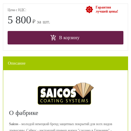
Гарантия
Цена с НДС:
лучшей цены!
5 800
₽ за шт.
В корзину
Описание
О фабрике
Saicos
- молодой немецкий бренд защитных покрытий для всех видов
древесины. Сайкос - настоящий пример марки "сделано в Германии" -