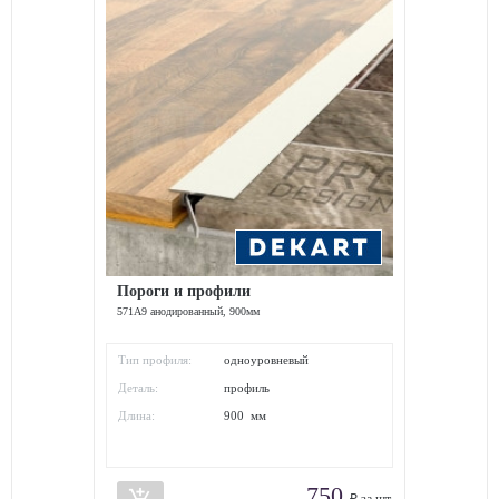
Пороги и профили
571A9 анодированный, 900мм
Тип профиля:
одноуровневый
Деталь:
профиль
Длина:
900 мм
750