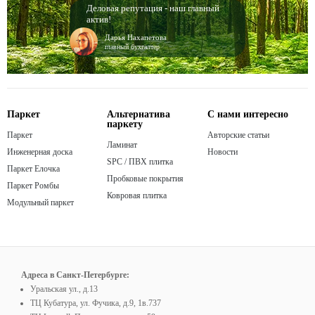
Деловая репутация - наш главный
актив!
Дарья Нахапетова
главный бухгалтер
Паркет
Альтернатива
С нами интересно
паркету
Паркет
Авторские статьи
Ламинат
Инженерная доска
Новости
SPC / ПВХ плитка
Паркет Елочка
Пробковые покрытия
Паркет Ромбы
Ковровая плитка
Модульный паркет
Адреса в Санкт-Петербурге:
Уральская ул., д.13
ТЦ Кубатура, ул. Фучика, д.9, 1в.737