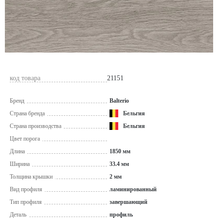
код товара
21151
Бренд
Balterio
Страна бренда
Бельгия
Страна производства
Бельгия
Цвет порога
Длина
1850 мм
Ширина
33.4 мм
Толщина крышки
2 мм
Вид профиля
ламинированный
Тип профиля
завершающий
Деталь
профиль