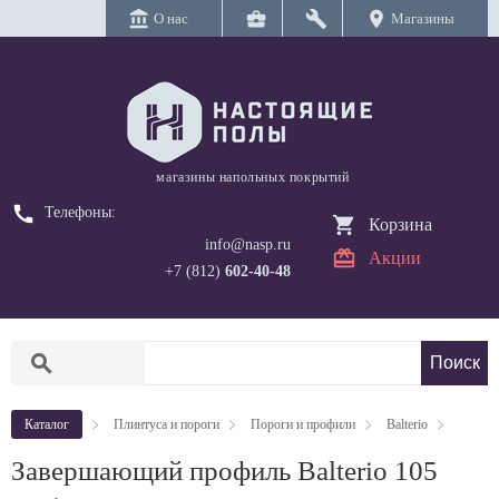
account_balance
business_center
build
location_on
О нас
Магазины
магазины напольных покрытий
call
Телефоны:
Корзина
info@nasp.ru
Акции
+7 (812)
602-40-48
search
Каталог
Плинтуса и пороги
Пороги и профили
Balterio
Завершающий профиль Balterio 105