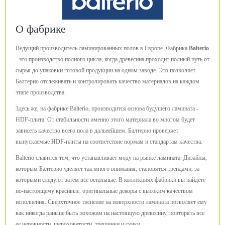
О фабрике
Ведущий производитель ламинированных полов в Европе. Фабрика
Balterio
- это производство полного цикла, когда древесина проходит полный путь от
сырья до упаковки готовой продукции на одном заводе. Это позволяет
Балтерио отслеживать и контролировать качество материалов на каждом
этапе производства.
Здесь же, на фабрике Balterio, производится основа будущего ламината -
HDF-плита. От стабильности именно этого материала во многом будет
зависеть качество всего пола в дальнейшем. Балтерио проверяет
выпускаемые HDF-плиты на соответствие нормам и стандартам качества.
Balterio славится тем, что устанавливает моду на рынке ламината. Дизайны,
которым Балтерио уделяет так много внимания, становятся трендами, за
которыми следуют затем все остальные. В коллекциях фабрики вы найдете
по-настоящему красивые, оригинальные декоры с высоким качеством
исполнения. Сверхточное тиснение на поверхности ламината позволяет ему
как никогда раньше быть похожим на настоящую древесину, повторять все
ее неровности, шероховатости, трещинки и сучки.