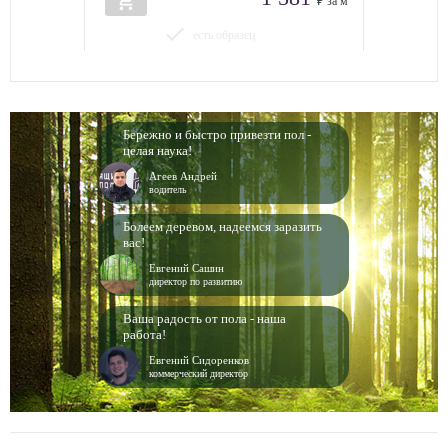
add_shopping_cart
₽ за м
done
есть образец
Бережно и быстро привезти пол -
целая наука!
Агеев Андрей
водитель
Болеем деревом, надеемся заразить
вас!
Евгений Сашин
директор по развитию
Ваша радость от пола - наша
работа!
Евгений Сидоренков
коммерческий директор