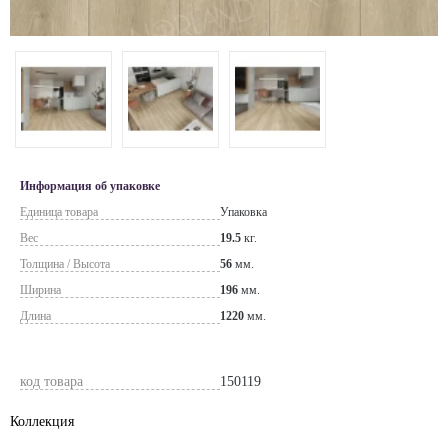
Информация об упаковке
Единица товара
Упаковка
Вес
19.5
кг.
Толщина / Высота
56
мм.
Ширина
196
мм.
Длина
1220
мм.
код товара
150119
Коллекция