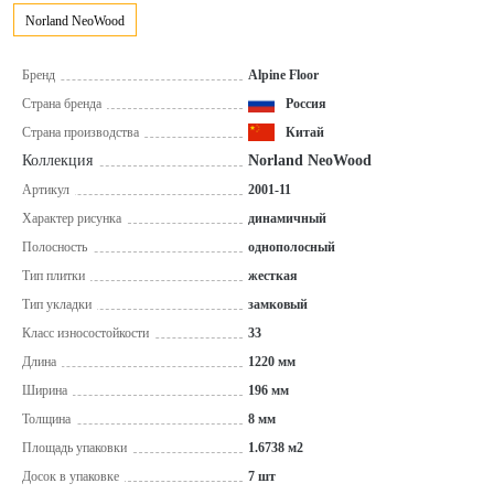
Norland NeoWood
Бренд
Alpine Floor
Страна бренда
Россия
Страна производства
Китай
Коллекция
Norland NeoWood
Артикул
2001-11
Характер рисунка
динамичный
Полосность
однополосный
Тип плитки
жесткая
Тип укладки
замковый
Класс износостойкости
33
Длина
1220 мм
Ширина
196 мм
Толщина
8 мм
Площадь упаковки
1.6738 м2
Досок в упаковке
7 шт