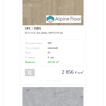
SPC / ПВХ
ECO 13-25 Дуб Денеб, 600*125*4 мм
Несущая плита:
SPC
Тип укладки:
замковый
Класс
43
износостойкости:
Толщина:
4 мм
2
Наличие:
445.95
м
2 856
add_shopping_cart
2
₽ за м
done
есть образец