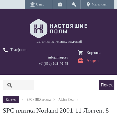
account_balance
business_center
build
location_on
О нас
Магазины
магазины напольных покрытий
call
Телефоны:
Корзина
info@nasp.ru
Акции
+7 (812)
602-40-48
search
Каталог
SPC / ПВХ плитка
Alpine Floor
SPC плитка Norland 2001-11 Логген, 8