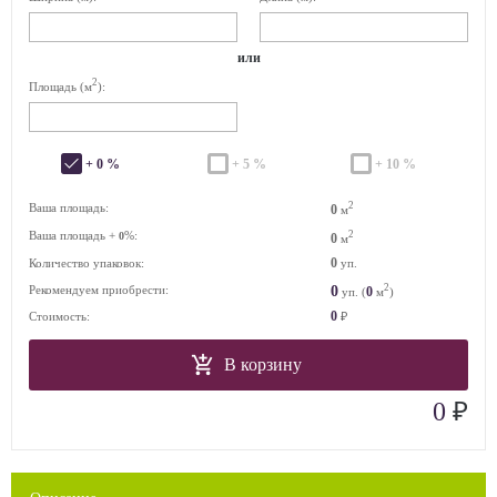
или
2
Площадь (м
):
+ 0 %
+ 5 %
+ 10 %
2
Ваша площадь:
0
м
Ваша площадь +
%:
2
0
0
м
0
Количество упаковок:
уп.
2
0
Рекомендуем приобрести:
0
уп. (
м
)
0
Стоимость:
₽
В корзину
₽
0