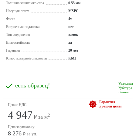
Толщина защитного слоя
0.55 мм
Несущая плита
MSPC
Фаска
4v
Встроенная подложка
нет
Тип соединения
замок
Влагостойкость
да
Гарантия
20 лет
Класс пожарной опасности
КМ2
Уральская
есть образец!
Кубатура
Леомол
Гарантия
Цена с НДС:
лучшей цены!
4 947
2
₽ за м
Цена за упаковку:
8 276
₽ за уп.