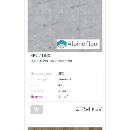
SPC / ПВХ
ЕСО 4-30 Рок, 609.6*304.8*4 мм
Несущая плита:
SPC
Тип укладки:
замковый
Класс
43
износостойкости:
Толщина:
4 мм
2
Наличие:
214
м
2 754
add_shopping_cart
2
₽ за м