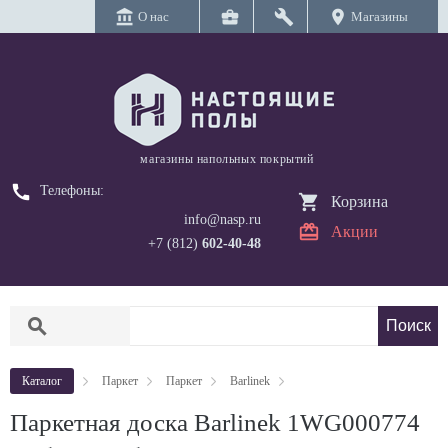
account_balance
business_center
build
location_on
О нас
Магазины
магазины напольных покрытий
call
Телефоны:
Корзина
info@nasp.ru
Акции
+7 (812)
602-40-48
search
Каталог
Паркет
Паркет
Barlinek
Паркетная доска Barlinek 1WG000774