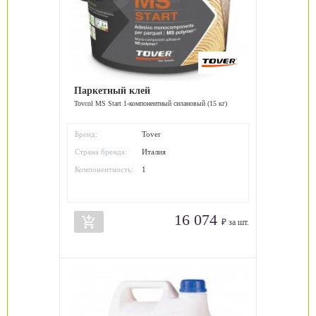
Паркетный клей
Tovcol MS Start 1-компонентный силановый (15 кг)
Бренд:
Tover
Страна бренда:
Италия
Компонентность:
1
16 074
add_shopping_cart
₽ за шт.