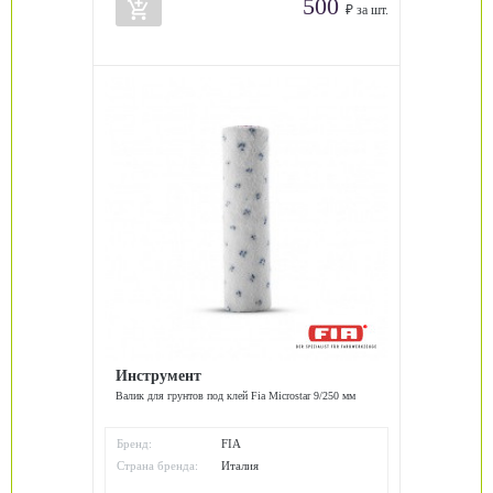
500
add_shopping_cart
₽ за шт.
Инструмент
Валик для грунтов под клей Fia Microstar 9/250 мм
Бренд:
FIA
Страна бренда:
Италия