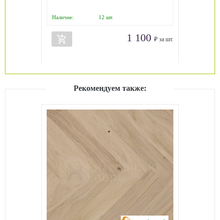
Наличие:
12
шт.
1 100
add_shopping_cart
₽ за шт.
Рекомендуем также: