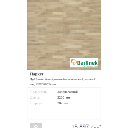
Паркет
Дуб Бьянко брашированный однополосный, матовый
лак, 2200*207*14 мм
Полосность:
однополосный
Длина:
2200 мм
Ширина:
207 мм
15 897
add_shopping_cart
2
₽ за м