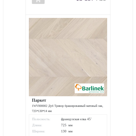
Паркет
1WV000002 Дуб Тривор брашированный матовый лак,
725*130*14 мм
Полосность:
французская елка 45`
Длина:
725 мм
Ширина:
130 мм