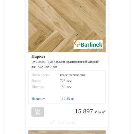
Паркет
1WC000007 Дуб Карамель брашированный матовый
лак, 725*130*14 мм
Полосность:
классическая елка
Длина:
725 мм
Ширина:
130 мм
2
Наличие:
112.45
м
15 897
add_shopping_cart
2
₽ за м
done
есть образец