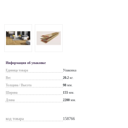
Информация об упаковке
Единица товара
Упаковка
Вес
20.2
кг.
Толщина / Высота
98
мм.
Ширина
155
мм.
Длина
2200
мм.
код товара
158766