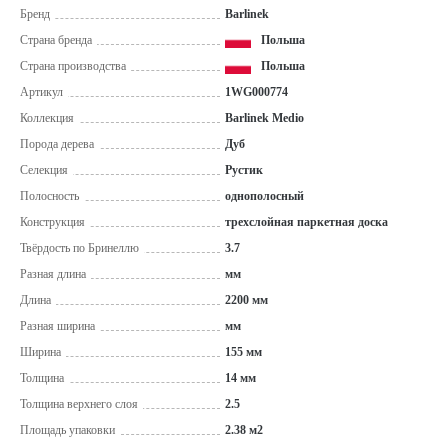
Бренд
Barlinek
Страна бренда
Польша
Страна производства
Польша
Артикул
1WG000774
Коллекция
Barlinek Medio
Порода дерева
Дуб
Селекция
Рустик
Полосность
однополосный
Конструкция
трехслойная паркетная доска
Твёрдость по Бринеллю
3.7
Разная длина
мм
Длина
2200 мм
Разная ширина
мм
Ширина
155 мм
Толщина
14 мм
Толщина верхнего слоя
2.5
Площадь упаковки
2.38 м2