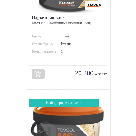
Паркетный клей
Tovcol MS 1-компонентный силановый (15 кг)
Бренд:
Tover
Страна бренда:
Италия
Компонентность:
1
20 400
add_shopping_cart
₽ за шт.
Выбор профессионалов