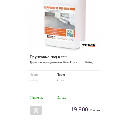
Грунтовка под клей
Грунтовка полиуретановая Tover Primer PU100 (6кг)
Бренд:
Tover
Объем:
6 кг
Наличие:
51
шт.
19 900
add_shopping_cart
₽ за шт.