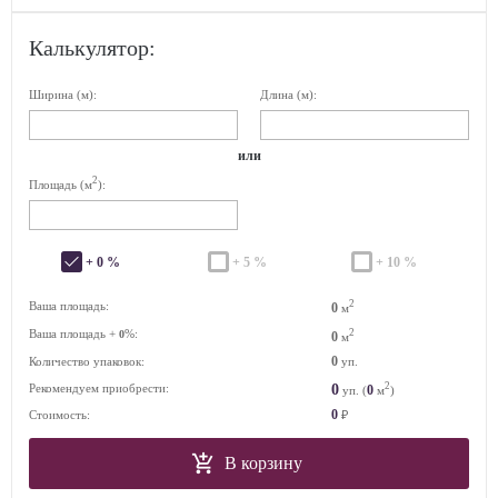
Калькулятор:
Ширина (м):
Длина (м):
или
2
Площадь (м
):
+ 0 %
+ 5 %
+ 10 %
2
Ваша площадь:
0
м
Ваша площадь +
%:
2
0
0
м
0
Количество упаковок:
уп.
2
0
Рекомендуем приобрести:
0
уп. (
м
)
0
Стоимость:
₽
В корзину