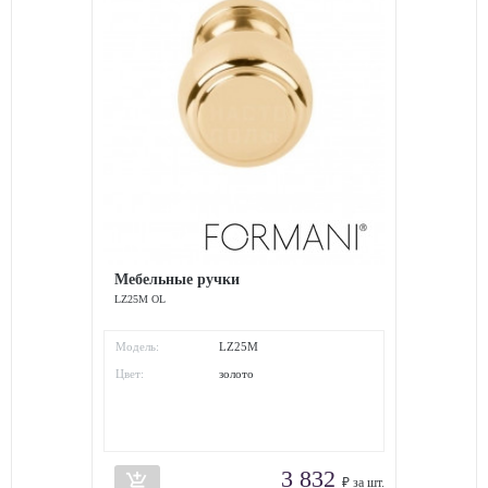
Мебельные ручки
LZ25M OL
Модель:
LZ25M
Цвет:
золото
3 832
add_shopping_cart
₽ за шт.