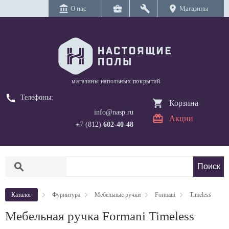
account_balance
business_center
build
location_on
О нас
Магазины
магазины напольных покрытий
call
Телефоны:
Корзина
info@nasp.ru
Акции
+7 (812)
602-40-48
search
Каталог
Фурнитура
Мебельные ручки
Formani
Timeless
Мебельная ручка Formani Timeless