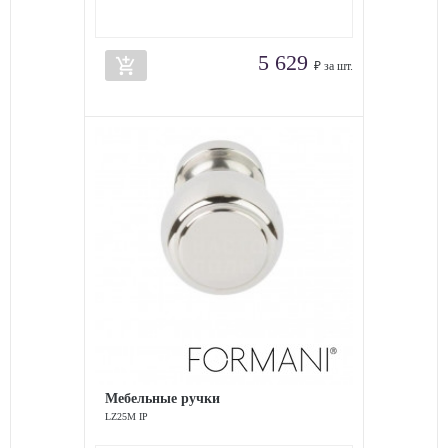
5 629
add_shopping_cart
₽ за шт.
Мебельные ручки
LZ25M IP