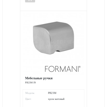
Мебельные ручки
PB23M IN
Модель:
PB23M
Цвет:
хром матовый