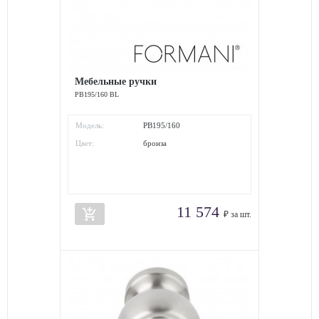
Мебельные ручки
PB195/160 BL
Модель:
PB195/160
Цвет:
бронза
11 574
add_shopping_cart
₽ за шт.