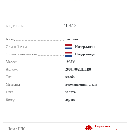
код товара
119610
Бренд
Formani
Страна бренда
Нидерланды
Страна производства
Нидерланды
Модель
1932M
Артикул
2004P002OLEB0
Тип
кноба
Материал
нержавеющая сталь
Цвет
золото
Декор
дерево
Гарантия
Цена с НДС: