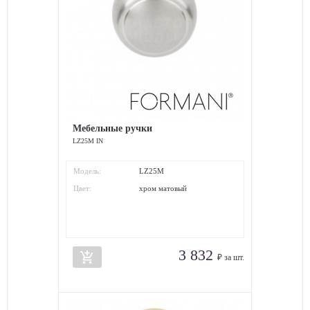
Мебельные ручки
LZ25M IN
Модель:
LZ25M
Цвет:
хром матовый
3 832
add_shopping_cart
₽ за шт.