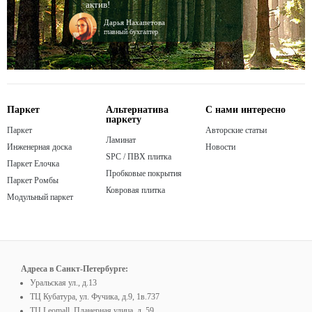
актив!
Дарья Нахапетова
главный бухгалтер
Паркет
Альтернатива
С нами интересно
паркету
Паркет
Авторские статьи
Ламинат
Инженерная доска
Новости
SPC / ПВХ плитка
Паркет Елочка
Пробковые покрытия
Паркет Ромбы
Ковровая плитка
Модульный паркет
Адреса в Санкт-Петербурге:
Уральская ул., д.13
ТЦ Кубатура, ул. Фучика, д.9, 1в.737
ТЦ Leomall, Планерная улица, д. 59