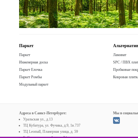
Паркет
Альтернатив
Паркет
Ламинат
Инженерная доска
SPC / ПВХ пли
Паркет Елочка
Пробковые пок
Паркет Ромбы
Ковровая плитк
Модульный паркет
Адреса в Санкт-Петербурге:
Мы в социальн
Уральская ул., д.13
ТЦ Кубатура, ул. Фучика, д.9, 1в.737
ТЦ Leomall, Планерная улица, д. 59
Б. Сампсониевский пр. д. 74