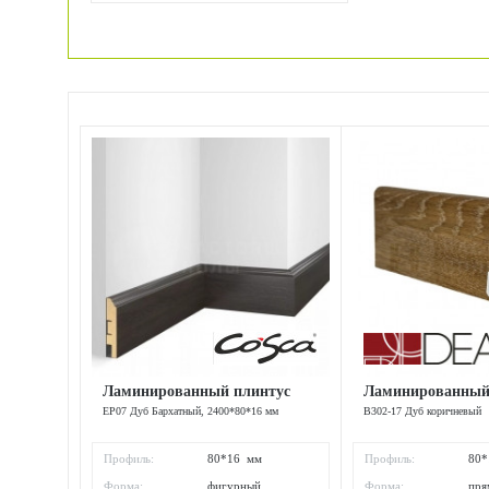
Ламинированный плинтус
Ламинированный
EP07 Дуб Бархатный, 2400*80*16 мм
B302-17 Дуб коричневый
Профиль:
80*16 мм
Профиль:
80
Форма:
фигурный
Форма:
пря