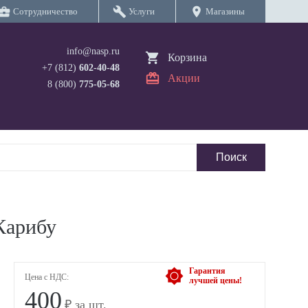
iness_center
build
location_on
Сотрудничество
Услуги
Магазины
info@nasp.ru
Корзина
+7 (812)
602-40-48
Акции
8 (800)
775-05-68
Карибу
Гарантия
Цена с НДС:
лучшей цены!
400
₽ за шт.