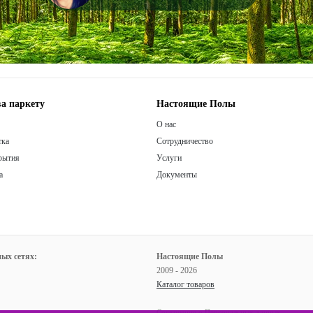
а паркету
Настоящие Полы
О нас
тка
Сотрудничество
рытия
Услуги
а
Документы
ых сетях:
Настоящие Полы
2009 - 2026
Каталог товаров
Соглашение о Персональных данных