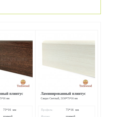
нный плинтус
Ламинированный плинтус
75*16 мм
Сандал Светлый, 2150*75*16 мм
75*16 мм
Профиль:
75*16 мм
прямой
Форма:
прямой