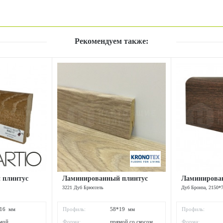
Рекомендуем также:
 плинтус
Ламинированный плинтус
Ламинирова
3221 Дуб Брюссель
Дуб Бронза, 2150*
*16 мм
Профиль:
58*19 мм
Профиль:
мой
Форма:
прямой со скосом
Форма: