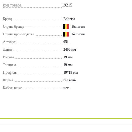
код товара
19215
Бренд
Balterio
Страна бренда
Бельгия
Страна производства
Бельгия
Артикул
051
Длина
2400 мм
Высота
19 мм
Толщина
19 мм
Профиль
19*19 мм
Форма
галтель
Кабель канал
нет