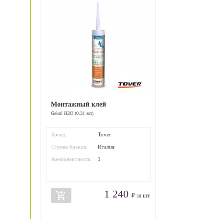
Монтажный клей
Gekol H2O (0.31 мл)
Бренд:
Tover
Страна бренда:
Италия
Компонентность:
1
1 240
add_shopping_cart
₽ за шт.