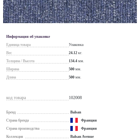
Информация об упаковке
Единица товара
Упаковка
Вес
24.12
кг.
Толщина / Высота
134.4
мм.
Ширина
500
мм.
Длина
500
мм.
код товара
102008
Бренд
Balsan
Страна бренда
Франция
Страна производства
Франция
Коллекция
Balsan Avenue