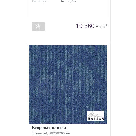
Вес ворса:
625 гр/м2
10 360
add_shopping_cart
2
₽ за м
Ковровая плитка
Simoun 140, 500*500*6.5 мм