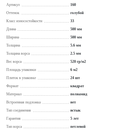
Артикул
160
Оттенок
голубой
Класс износостойкости
33
Длина
500 мм
Ширина
500 мм
Толщина
5.6 мм
Толщина ворса
2.5 мм
Вес ворса
520 гр/м2
Площадь упаковки
6 м2
Плиток в упаковке
24 шт
Формат
квадрат
Материал
полиамид
Встроенная подложка
нет
Тип соединения
встык
Гарантия
5 лет
Тип ворса
петлевой