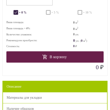
+ 0 %
+ 5 %
+ 10 %
2
Ваша площадь:
0
м
Ваша площадь +
%:
2
0
0
м
0
Количество упаковок:
уп.
2
0
Рекомендуем приобрести:
0
уп. (
м
)
0
Стоимость:
₽
В корзину
₽
0
Описание
Материалы для укладки
Наличие образцов