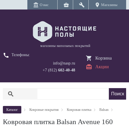
account_balance
business_center
build
location_on
О нас
Магазины
магазины напольных покрытий
call
Телефоны:
Корзина
info@nasp.ru
Акции
+7 (812)
602-40-48
search
Каталог
Ковровые покрытия
Ковровая плитка
Balsan
Ковровая плитка Balsan Avenue 160