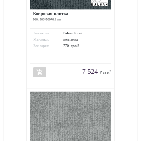
Ковровая плитка
960, 500*500*6.8 мм
Коллекция:
Balsan Forest
Материал:
полиамид
Вес ворса:
770 гр/м2
7 524
add_shopping_cart
2
₽ за м