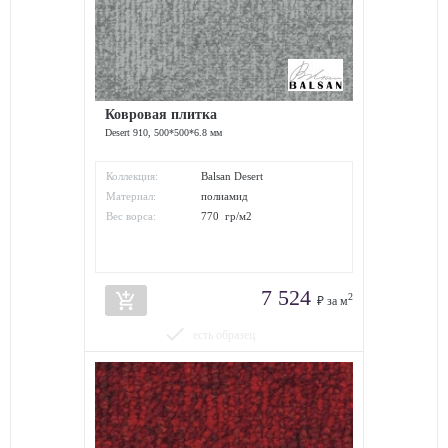
Ковровая плитка
Desert 910, 500*500*6.8 мм
Коллекция:
Balsan Desert
Материал:
полиамид
Вес ворса:
770 гр/м2
7 524
add_shopping_cart
2
₽ за м
done
есть образец