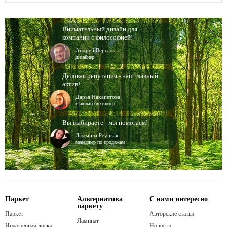
Внимательный дизайн для
компании с философией!
Андрей Версаль
дизайнер
Деловая репутация - наш главный
актив!
Дарья Нахапетова
главный бухгалтер
Вы выбираете - мы помогаем!
Людмила Реуцкая
менеджер по продажам
Паркет
Альтернатива
С нами интересно
паркету
Паркет
Авторские статьи
Ламинат
Инженерная доска
Новости