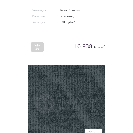
Коллекция:
Balsan Simoun
Материал:
полиамид
Вес ворса:
620 гр/м2
10 938
add_shopping_cart
2
₽ за м