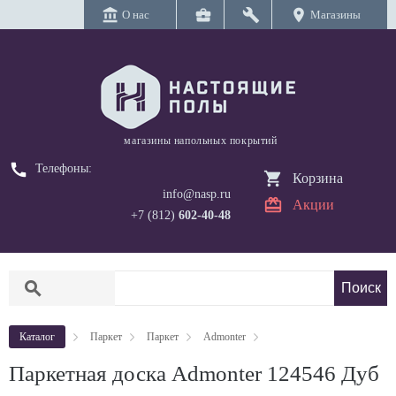
account_balance
business_center
build
location_on
О нас
Магазины
магазины напольных покрытий
call
Телефоны:
Корзина
info@nasp.ru
Акции
+7 (812)
602-40-48
search
Каталог
Паркет
Паркет
Admonter
Паркетная доска Admonter 124546 Дуб