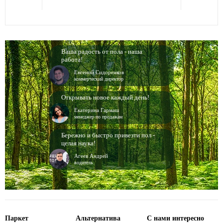
Ваша радость от пола - наша
работа!
Евгений Сидоренков
коммерческий директор
Открывать новое каждый день!
Екатерина Гармаш
менеджер по продажам
Бережно и быстро привезти пол -
целая наука!
Агеев Андрей
водитель
Паркет
Альтернатива
С нами интересно