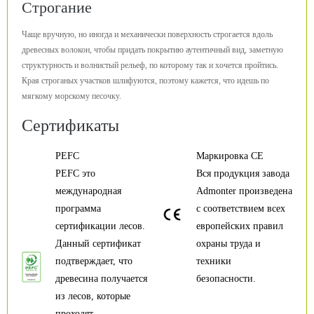
Строгание
Чаще вручную, но иногда и механически поверхность строгается вдоль
древесных волокон, чтобы придать покрытию аутентичный вид, заметную
структурность и волнистый рельеф, по которому так и хочется пройтись.
Края строганых участков шлифуются, поэтому кажется, что идешь по
мягкому морскому песочку.
Сертификаты
PEFC
Маркировка CE
PEFC это
Вся продукция завода
международная
Admonter произведена
программа
с соответствием всех
сертификации лесов.
европейских правил
Данный сертификат
охраны труда и
подтверждает, что
техники
древесина получается
безопасности.
из лесов, которые
проходят