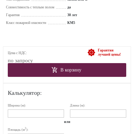
Совместимость с теплым полом
да
Гарантия
30 лет
Класс пожарной опасности
КМ5
Гарантия
Цена с НДС:
лучшей цены!
по запросу
В корзину
Калькулятор:
Ширина (м):
Длина (м):
или
2
Площадь (м
):