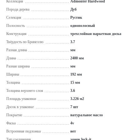
Коллекция
Admonter Hardwood
Порода дерева
Дуб
Селекция
Рустик
Полосность
однополосный
Конструкция
трехслойная паркетная доска
Твёрдость по Бринеллю
3.7
Разная длина
мм
Длина
2400 мм
Разная ширина
мм
Ширина
192 мм
Толщина
15 мм
Толщина верхнего слоя
3.6
Площадь упаковки
3.226 м2
Досок в упаковке
7 шт
Покрытие
натуральное масло
Фаска
4v
Встроенная подложка
нет
Тип соединения
замок lock-it