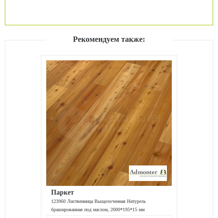
Рекомендуем также:
Паркет
123960 Лиственница Выщелоченная Натурель
брашированная под маслом, 2000*195*15 мм