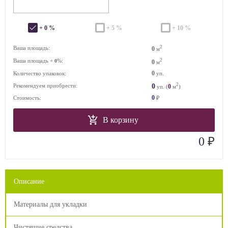
+ 0 %
+ 5 %
+ 10 %
2
Ваша площадь:
0
м
Ваша площадь +
%:
2
0
0
м
0
Количество упаковок:
уп.
2
0
Рекомендуем приобрести:
0
уп. (
м
)
0
Стоимость:
₽
В корзину
₽
0
Описание
Материалы для укладки
Чистящие средства