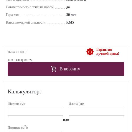
Совместимость с теплым полом
да
Гарантия
30 лет
Класс пожарной опасности
КМ5
Гарантия
Цена с НДС:
лучшей цены!
по запросу
В корзину
Калькулятор:
Ширина (м):
Длина (м):
или
2
Площадь (м
):