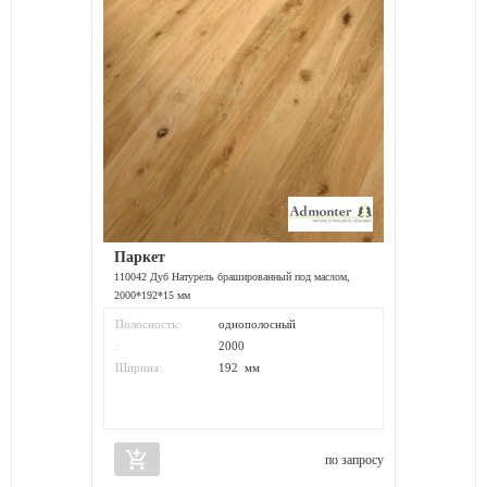
Паркет
110042 Дуб Натурель брашированный под маслом,
2000*192*15 мм
Полосность:
однополосный
:
2000
Ширина:
192 мм
add_shopping_cart
по запросу