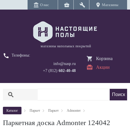
account_balance
business_center
build
location_on
О нас
Магазины
магазины напольных покрытий
call
Телефоны:
Корзина
info@nasp.ru
Акции
+7 (812)
602-40-48
search
Каталог
Паркет
Паркет
Admonter
Паркетная доска Admonter 124042