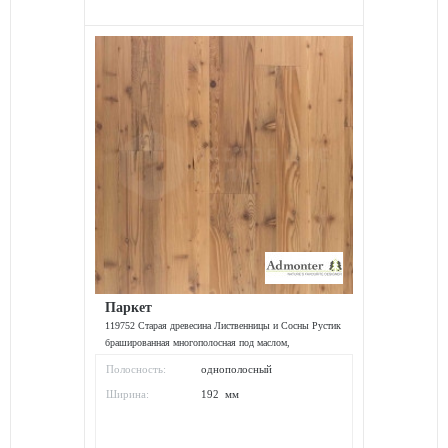
Паркет
119752 Старая древесина Лиственницы и Сосны Рустик
брашированная многополосная под маслом,
2400*192*15 мм
Полосность:
однополосный
Ширина:
192 мм