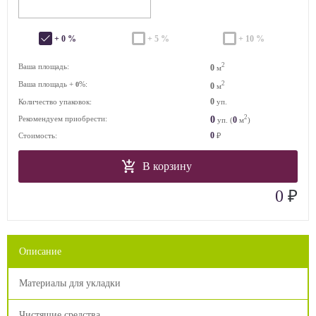
+ 0 %
+ 5 %
+ 10 %
2
Ваша площадь:
0
м
Ваша площадь +
%:
2
0
0
м
0
Количество упаковок:
уп.
2
0
Рекомендуем приобрести:
0
уп. (
м
)
0
Стоимость:
₽
В корзину
₽
0
Описание
Материалы для укладки
Чистящие средства