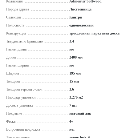
Коллекция
Admonter Softwood
Порода дерева
Лиственница
Селекция
Кантри
Полосность
однополосный
Конструкция
трехслойная паркетная доска
Твёрдость по Бринеллю
3.4
Разная длина
мм
Длина
2400 мм
Разная ширина
мм
Ширина
195 мм
Толщина
15 мм
Толщина верхнего слоя
3.6
Площадь упаковки
3.276 м2
Досок в упаковке
7 шт
Покрытие
матовый лак
Фаска
4v
Встроенная подложка
нет
Тип соединения
замок lock-it