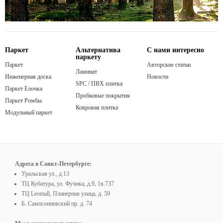
Паркет
Альтернатива
С нами интересно
паркету
Паркет
Авторские статьи
Ламинат
Инженерная доска
Новости
SPC / ПВХ плитка
Паркет Елочка
Пробковые покрытия
Паркет Ромбы
Ковровая плитка
Модульный паркет
Адреса в Санкт-Петербурге:
Уральская ул., д.13
ТЦ Кубатура, ул. Фучика, д.9, 1в.737
ТЦ Leomall, Планерная улица, д. 59
Б. Сампсониевский пр. д. 74