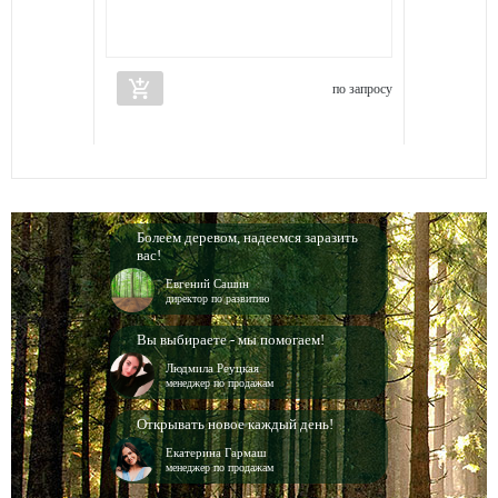
add_shopping_cart
по запросу
Болеем деревом, надеемся заразить
вас!
Евгений Сашин
директор по развитию
Вы выбираете - мы помогаем!
Людмила Реуцкая
менеджер по продажам
Открывать новое каждый день!
Екатерина Гармаш
менеджер по продажам