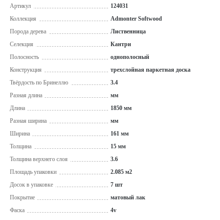
Артикул
124031
Коллекция
Admonter Softwood
Порода дерева
Лиственница
Селекция
Кантри
Полосность
однополосный
Конструкция
трехслойная паркетная доска
Твёрдость по Бринеллю
3.4
Разная длина
мм
Длина
1850 мм
Разная ширина
мм
Ширина
161 мм
Толщина
15 мм
Толщина верхнего слоя
3.6
Площадь упаковки
2.085 м2
Досок в упаковке
7 шт
Покрытие
матовый лак
Фаска
4v