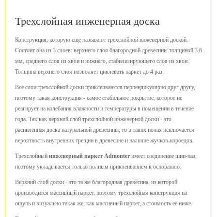
Трехслойная инженерная доска
Конструкция, которую еще называют трехслойной инженерной доской.
Состоит она из 3 слоев: верхнего слоя благородной древесины толщиной 3.6
мм, среднего слоя из хвои и нижнего, стабилизирующего слоя из хвои.
Толщина верхнего слоя позволяет циклевать паркет до 4 раз.
Все слои трехслойной доски приклеиваются перпендикулярно друг другу,
поэтому такая конструкция - самое стабильное покрытие, которое не
реагирует на колебания влажности и температуры в помещении в течение
года. Так как верхний слой трехслойной инженерной доски - это
распиленная доска натуральной древесины, то в таких полах исключается
вероятность внутренних трещин в древесине и наличие жучков-короедов.
Трехслойный
инженерный паркет Admonter
имеет соединение шип-паз,
поэтому укладывается только полным приклеиванием к основанию.
Верхний слой доски - это та же благородная древесина, из которой
производится массивный паркет, поэтому трехслойная конструкция на
ощупь и визуально такая же, как массивный паркет, а стоимость ее ниже.