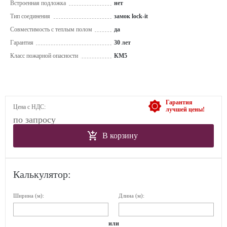
Встроенная подложка
нет
Тип соединения
замок lock-it
Совместимость с теплым полом
да
Гарантия
30 лет
Класс пожарной опасности
КМ5
Гарантия
Цена с НДС:
лучшей цены!
по запросу
В корзину
Калькулятор:
Ширина (м):
Длина (м):
или