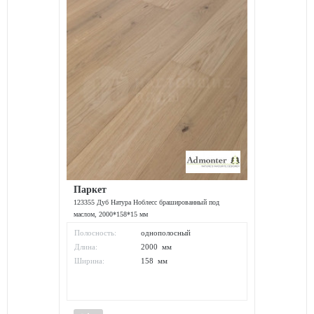
Паркет
123355 Дуб Натура Ноблесс брашированный под
маслом, 2000*158*15 мм
Полосность:
однополосный
Длина:
2000 мм
Ширина:
158 мм