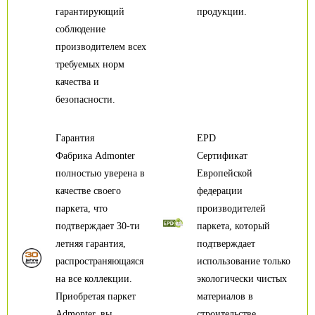
гарантирующий
продукции.
соблюдение
производителем всех
требуемых норм
качества и
безопасности.
Гарантия
EPD
Фабрика Admonter
Сертификат
полностью уверена в
Европейской
качестве своего
федерации
паркета, что
производителей
подтверждает 30-ти
паркета, который
летняя гарантия,
подтверждает
распространяющаяся
использование только
на все коллекции.
экологически чистых
Приобретая паркет
материалов в
Admonter, вы
строительстве.