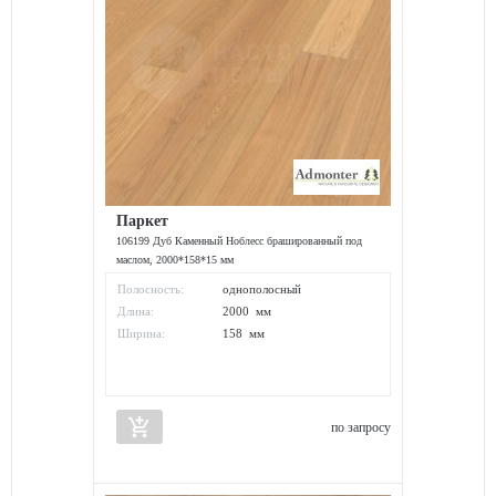
Паркет
106199 Дуб Каменный Ноблесс брашированный под
маслом, 2000*158*15 мм
Полосность:
однополосный
Длина:
2000 мм
Ширина:
158 мм
add_shopping_cart
по запросу