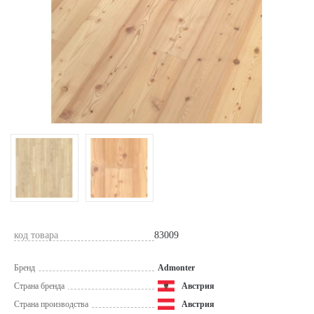
код товара
83009
Бренд
Admonter
Страна бренда
Австрия
Страна производства
Австрия