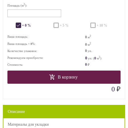
2
Площадь (м
):
+ 0 %
+ 5 %
+ 10 %
2
Ваша площадь:
0
м
Ваша площадь +
%:
2
0
0
м
0
Количество упаковок:
уп.
2
0
Рекомендуем приобрести:
0
уп. (
м
)
0
Стоимость:
₽
В корзину
₽
0
Описание
Материалы для укладки