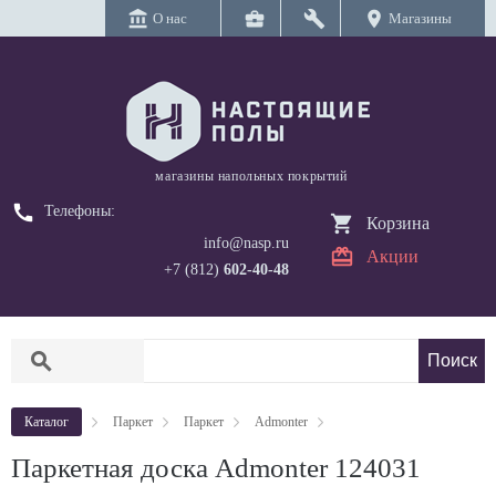
account_balance
business_center
build
location_on
О нас
Магазины
магазины напольных покрытий
call
Телефоны:
Корзина
info@nasp.ru
Акции
+7 (812)
602-40-48
search
Каталог
Паркет
Паркет
Admonter
Паркетная доска Admonter 124031