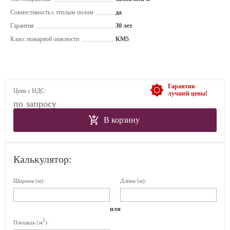
Совместимость с теплым полом
да
Гарантия
30 лет
Класс пожарной опасности
КМ5
Гарантия
Цена с НДС:
лучшей цены!
по запросу
В корзину
Калькулятор:
Ширина (м):
Длина (м):
или
2
Площадь (м
):