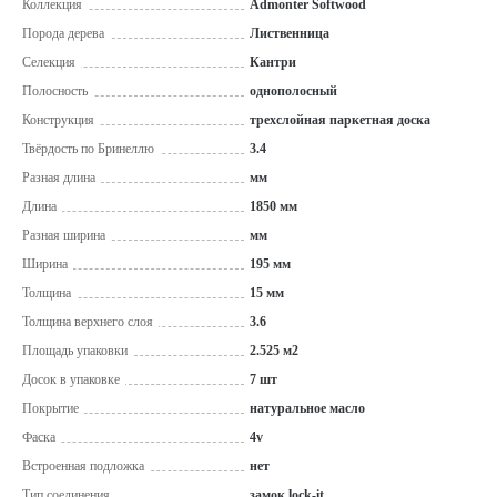
Коллекция
Admonter Softwood
Порода дерева
Лиственница
Селекция
Кантри
Полосность
однополосный
Конструкция
трехслойная паркетная доска
Твёрдость по Бринеллю
3.4
Разная длина
мм
Длина
1850 мм
Разная ширина
мм
Ширина
195 мм
Толщина
15 мм
Толщина верхнего слоя
3.6
Площадь упаковки
2.525 м2
Досок в упаковке
7 шт
Покрытие
натуральное масло
Фаска
4v
Встроенная подложка
нет
Тип соединения
замок lock-it