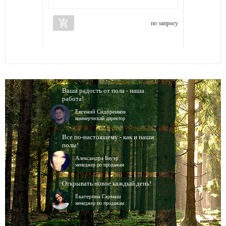
add_shopping_cart
по запросу
Ваша радость от пола - наша
работа!
Евгений Сидоренков
коммерческий директор
Все по-настоящему - как и наши
полы!
Александра Бауэр
менеджер по продажам
Открывать новое каждый день!
Екатерина Гармаш
менеджер по продажам