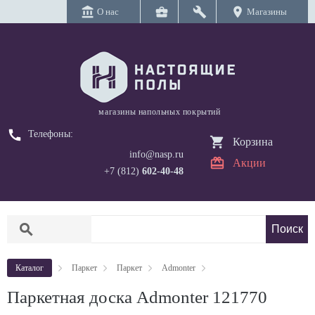
account_balance
business_center
build
location_on
О нас
Магазины
магазины напольных покрытий
call
Телефоны:
Корзина
info@nasp.ru
Акции
+7 (812)
602-40-48
search
Каталог
Паркет
Паркет
Admonter
Паркетная доска Admonter 121770