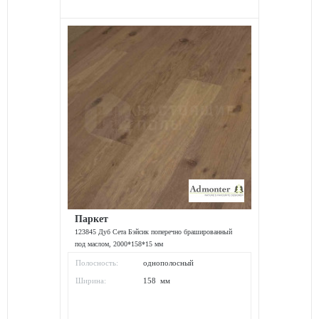
Паркет
123845 Дуб Сета Бэйсик поперечно брашированный
под маслом, 2000*158*15 мм
Полосность:
однополосный
Ширина:
158 мм