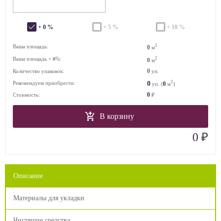
+ 0 %
+ 5 %
+ 10 %
2
Ваша площадь:
0
м
Ваша площадь +
%:
2
0
0
м
0
Количество упаковок:
уп.
2
0
Рекомендуем приобрести:
0
уп. (
м
)
0
Стоимость:
₽
В корзину
₽
0
Описание
Материалы для укладки
Чистящие средства