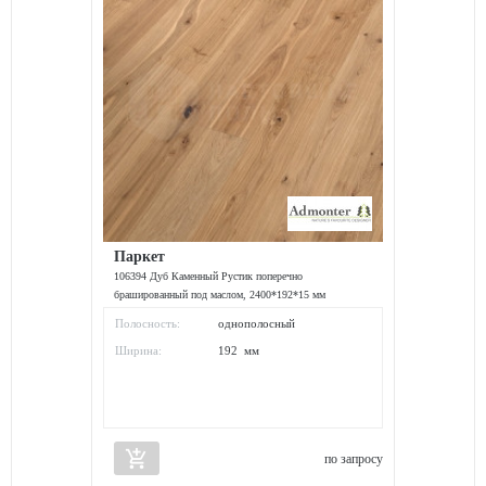
Паркет
106394 Дуб Каменный Рустик поперечно
брашированный под маслом, 2400*192*15 мм
Полосность:
однополосный
Ширина:
192 мм
add_shopping_cart
по запросу