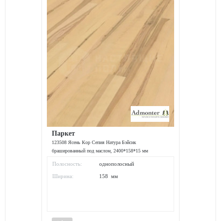
Паркет
123508 Ясень Кор Сепия Натура Бэйсик
брашированный под маслом, 2400*158*15 мм
Полосность:
однополосный
Ширина:
158 мм