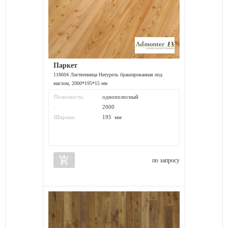
Паркет
118604 Лиственница Натурель брашированная под
маслом, 2000*195*15 мм
Полосность:
однополосный
:
2000
Ширина:
195 мм
add_shopping_cart
по запросу