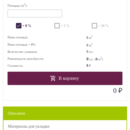
2
Площадь (м
):
+ 0 %
+ 5 %
+ 10 %
2
Ваша площадь:
0
м
Ваша площадь +
%:
2
0
0
м
0
Количество упаковок:
уп.
2
0
Рекомендуем приобрести:
0
уп. (
м
)
0
Стоимость:
₽
В корзину
₽
0
Описание
Материалы для укладки