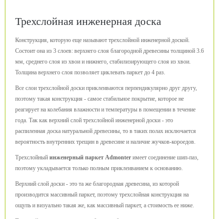
Трехслойная инженерная доска
Конструкция, которую еще называют трехслойной инженерной доской.
Состоит она из 3 слоев: верхнего слоя благородной древесины толщиной 3.6
мм, среднего слоя из хвои и нижнего, стабилизирующего слоя из хвои.
Толщина верхнего слоя позволяет циклевать паркет до 4 раз.
Все слои трехслойной доски приклеиваются перпендикулярно друг другу,
поэтому такая конструкция - самое стабильное покрытие, которое не
реагирует на колебания влажности и температуры в помещении в течение
года. Так как верхний слой трехслойной инженерной доски - это
распиленная доска натуральной древесины, то в таких полах исключается
вероятность внутренних трещин в древесине и наличие жучков-короедов.
Трехслойный
инженерный паркет Admonter
имеет соединение шип-паз,
поэтому укладывается только полным приклеиванием к основанию.
Верхний слой доски - это та же благородная древесина, из которой
производится массивный паркет, поэтому трехслойная конструкция на
ощупь и визуально такая же, как массивный паркет, а стоимость ее ниже.