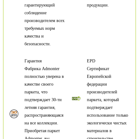
гарантирующий
продукции.
соблюдение
производителем всех
требуемых норм
качества и
безопасности.
Гарантия
EPD
Фабрика Admonter
Сертификат
полностью уверена в
Европейской
качестве своего
федерации
паркета, что
производителей
подтверждает 30-ти
паркета, который
летняя гарантия,
подтверждает
распространяющаяся
использование только
на все коллекции.
экологически чистых
Приобретая паркет
материалов в
Admonter, вы
строительстве.