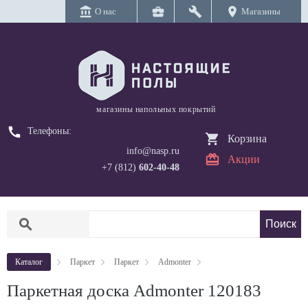
account_balance
business_center
build
location_on
О нас
Магазины
магазины напольных покрытий
call
Телефоны:
Корзина
info@nasp.ru
Акции
+7 (812)
602-40-48
search
Каталог
Паркет
Паркет
Admonter
Паркетная доска Admonter 120183