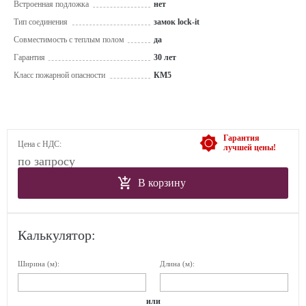
Встроенная подложка
нет
Тип соединения
замок lock-it
Совместимость с теплым полом
да
Гарантия
30 лет
Класс пожарной опасности
КМ5
Гарантия
Цена с НДС:
лучшей цены!
по запросу
В корзину
Калькулятор:
Ширина (м):
Длина (м):
или