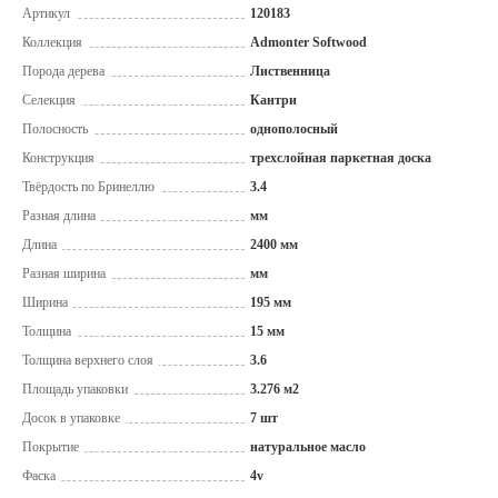
Артикул
120183
Коллекция
Admonter Softwood
Порода дерева
Лиственница
Селекция
Кантри
Полосность
однополосный
Конструкция
трехслойная паркетная доска
Твёрдость по Бринеллю
3.4
Разная длина
мм
Длина
2400 мм
Разная ширина
мм
Ширина
195 мм
Толщина
15 мм
Толщина верхнего слоя
3.6
Площадь упаковки
3.276 м2
Досок в упаковке
7 шт
Покрытие
натуральное масло
Фаска
4v