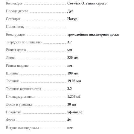
Коллекция
Coswick Оттенки серого
Порода дерева
Дуб
Селекция
Натур
Полосность
Конструкция
трехслойная инженерная доска
Твёрдость по Бринеллю
3.7
Разная длина
мм
Длина
220 мм
Разная ширина
мм
Ширина
190 мм
Толщина
19.05 мм
Толщина верхнего слоя
3.2
Площадь упаковки
1.257 м2
Досок в упаковке
30 шт
Покрытие
уф-масло
Фаска
4v
Встроенная подложка
нет