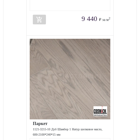
9 440
add_shopping_cart
2
₽ за м
Паркет
1121-3215-10 Дуб Шамбор 1 Натур шелковое масло,
600-2100*240*15 мм