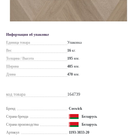
Информация об упаковке
Единица товара
Упаковка
Вес
16
кг.
Толщина / Высота
195
мм.
Ширина
405
мм.
Длина
470
мм.
код товара
164739
Бренд
Coswick
Страна бренда
Беларусь
Страна производства
Беларусь
Артикул
1193-3833-20