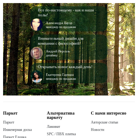
Все по-настоящему - как и наши
полы!
Александра Бауэр
менеджер по продажам
Внимательный дизайн для
компании с философией!
Андрей Версаль
дизайнер
Открывать новое каждый день!
Екатерина Гармаш
менеджер по продажам
Паркет
Альтернатива
С нами интересно
паркету
Паркет
Авторские статьи
Ламинат
Инженерная доска
Новости
SPC / ПВХ плитка
Паркет Елочка