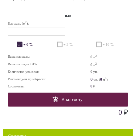
или
2
Площадь (м
):
+ 0 %
+ 5 %
+ 10 %
2
Ваша площадь:
0
м
Ваша площадь +
%:
2
0
0
м
0
Количество упаковок:
уп.
2
0
Рекомендуем приобрести:
0
уп. (
м
)
0
Стоимость:
₽
В корзину
₽
0