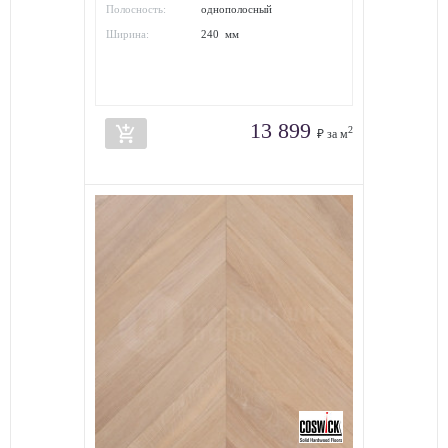
Полосность:
однополосный
Ширина:
240 мм
13 899
add_shopping_cart
2
₽ за м