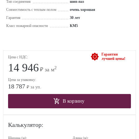
Тип соединения
шип-паз
Совместимость с теплым полом
очень хорошая
Гарантия
30 лет
Класс пожарной опасности
КМ5
Гарантия
Цена с НДС:
лучшей цены!
14 946
2
₽ за м
Цена за упаковку:
18 787
₽ за уп.
В корзину
Калькулятор:
Ширина (м):
Длина (м):