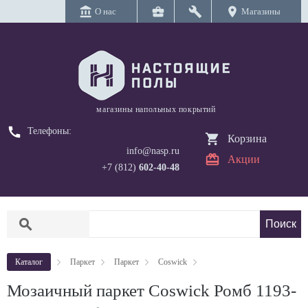
account_balance
business_center
build
location_on
О нас
Магазины
магазины напольных покрытий
call
Телефоны:
Корзина
info@nasp.ru
Акции
+7 (812)
602-40-48
search
Каталог
Паркет
Паркет
Coswick
Мозаичный паркет Coswick Ромб 1193-