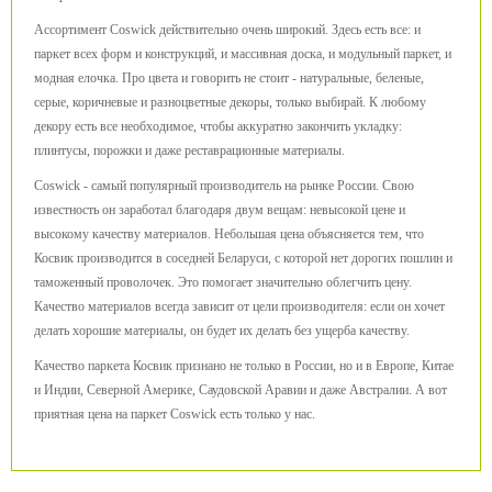
Ассортимент Coswick действительно очень широкий. Здесь есть все: и
паркет всех форм и конструкций, и массивная доска, и модульный паркет, и
модная елочка. Про цвета и говорить не стоит - натуральные, беленые,
серые, коричневые и разноцветные декоры, только выбирай. К любому
декору есть все необходимое, чтобы аккуратно закончить укладку:
плинтусы, порожки и даже реставрационные материалы.
Coswick - самый популярный производитель на рынке России. Свою
известность он заработал благодаря двум вещам: невысокой цене и
высокому качеству материалов. Небольшая цена объясняется тем, что
Косвик производится в соседней Беларуси, с которой нет дорогих пошлин и
таможенный проволочек. Это помогает значительно облегчить цену.
Качество материалов всегда зависит от цели производителя: если он хочет
делать хорошие материалы, он будет их делать без ущерба качеству.
Качество паркета Косвик признано не только в России, но и в Европе, Китае
и Индии, Северной Америке, Саудовской Аравии и даже Австралии. А вот
приятная цена на паркет Coswick есть только у нас.