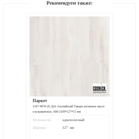
Рекомендуем также:
Паркет
1167-4878-20 Дуб Альпийский Таверн шелковое масло
ультраматовое, 600-2100*127*15 мм
Полосность:
однополосный
Ширина:
127 мм