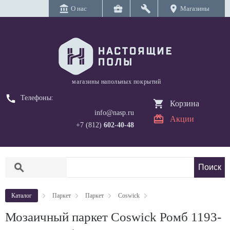
account_balance
business_center
build
location_on
О нас
Магазины
магазины напольных покрытий
call
Телефоны:
Корзина
info@nasp.ru
Акции
+7 (812)
602-40-48
search
Каталог
Паркет
Паркет
Coswick
Мозаичный паркет Coswick Ромб 1193-