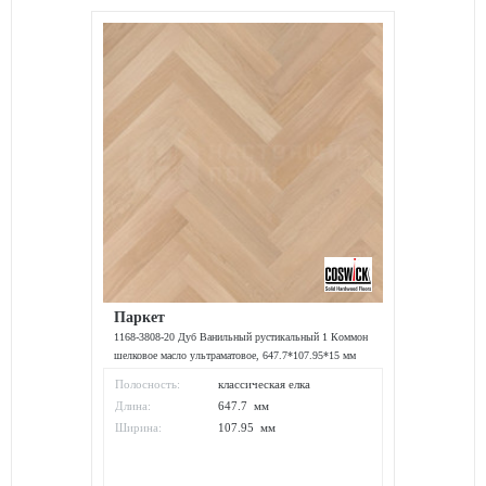
Паркет
1168-3808-20 Дуб Ванильный рустикальный 1 Коммон
шелковое масло ультраматовое, 647.7*107.95*15 мм
Полосность:
классическая елка
Длина:
647.7 мм
Ширина:
107.95 мм