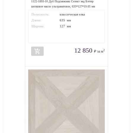
1122-1893-10 Дуб Подснежник Селект энд Бэттер
шелковое масло ультраматовое, 635*127*19.05 мм
Полосность:
классическая елка
Длина:
635 мм
Ширина:
127 мм
12 850
add_shopping_cart
2
₽ за м