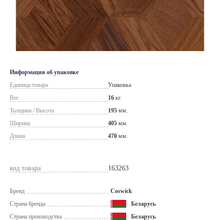
Информация об упаковке
Единица товара
Упаковка
Вес
16
кг.
Толщина / Высота
195
мм.
Ширина
405
мм.
Длина
470
мм.
код товара
163263
Бренд
Coswick
Страна бренда
Беларусь
Страна производства
Беларусь