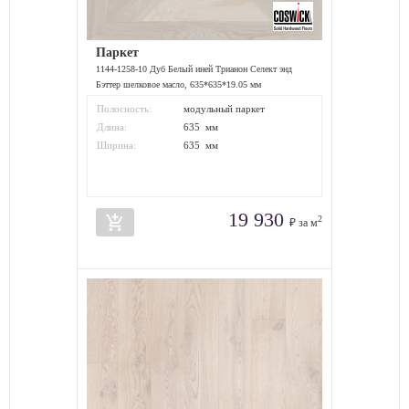
Паркет
1144-1258-10 Дуб Белый иней Трианон Селект энд
Бэттер шелковое масло, 635*635*19.05 мм
Полосность:
модульный паркет
Длина:
635 мм
Ширина:
635 мм
19 930
add_shopping_cart
2
₽ за м