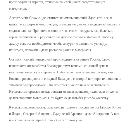
производителя паркета, стеновых панелей и всех сопутствующих
материалов.
Ассортимент Coswick действительно очень широкий. Здесь есть все: и
паркет всех форм и конструкций, и массивная доска, и модульный паркет, и
модная елочка. Про цвета и говорить не стоит - натуральные, беленые,
серые, коричневые и разноцветные декоры, только выбирай. К любому
декору есть все необходимое, чтобы аккуратно закончить укладку:
плинтусы, порожки и даже реставрационные материалы.
Coswick - самый популярный производитель на рынке России. Свою
известность он заработал благодаря двум вещам: невысокой цене и
высокому качеству материалов. Небольшая цена объясняется тем, что
Косвик производится в соседней Беларуси, с которой нет дорогих пошлин и
таможенный проволочек. Это помогает значительно облегчить цену.
Качество материалов всегда зависит от цели производителя: если он хочет
делать хорошие материалы, он будет их делать без ущерба качеству.
Качество паркета Косвик признано не только в России, но и в Европе, Китае
и Индии, Северной Америке, Саудовской Аравии и даже Австралии. А вот
приятная цена на паркет Coswick есть только у нас.