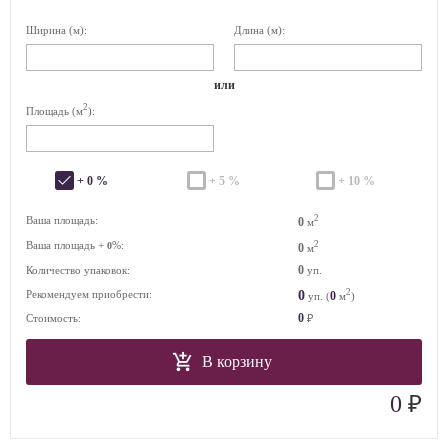
Ширина (м):
Длина (м):
или
2
Площадь (м
):
+ 0 %
+ 5 %
+ 10 %
2
Ваша площадь:
0
м
Ваша площадь +
%:
2
0
0
м
0
Количество упаковок:
уп.
2
0
Рекомендуем приобрести:
0
уп. (
м
)
0
Стоимость:
₽
В корзину
₽
0