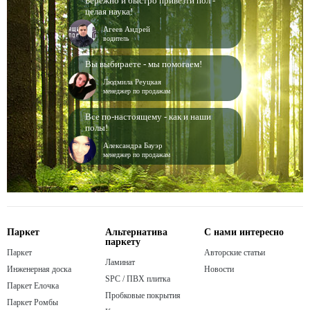
Бережно и быстро привезти пол -
целая наука!
Агеев Андрей
водитель
Вы выбираете - мы помогаем!
Людмила Реуцкая
менеджер по продажам
Все по-настоящему - как и наши
полы!
Александра Бауэр
менеджер по продажам
Паркет
Альтернатива
С нами интересно
паркету
Паркет
Авторские статьи
Ламинат
Инженерная доска
Новости
SPC / ПВХ плитка
Паркет Елочка
Пробковые покрытия
Паркет Ромбы