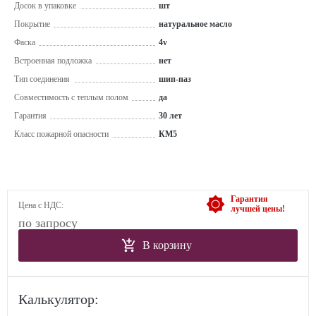
Досок в упаковке
шт
Покрытие
натуральное масло
Фаска
4v
Встроенная подложка
нет
Тип соединения
шип-паз
Совместимость с теплым полом
да
Гарантия
30 лет
Класс пожарной опасности
КМ5
Гарантия
Цена с НДС:
лучшей цены!
по запросу
В корзину
Калькулятор: