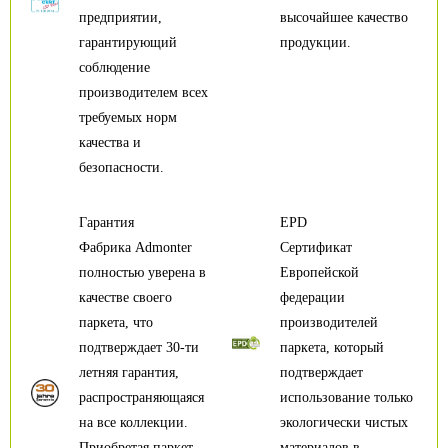
предприятии,
высочайшее качество
гарантирующий
продукции.
соблюдение
производителем всех
требуемых норм
качества и
безопасности.
Гарантия
EPD
Фабрика Admonter
Сертификат
полностью уверена в
Европейской
качестве своего
федерации
паркета, что
производителей
подтверждает 30-ти
паркета, который
летняя гарантия,
подтверждает
распространяющаяся
использование только
на все коллекции.
экологически чистых
Приобретая паркет
материалов в