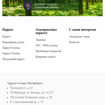
Евгений Сидоренков
коммерческий директор
Паркет
Альтернатива
С нами интересно
паркету
Паркет
Авторские статьи
Ламинат
Инженерная доска
Новости
SPC / ПВХ плитка
Паркет Елочка
Пробковые покрытия
Паркет Ромбы
Ковровая плитка
Модульный паркет
Адреса в Санкт-Петербурге:
Уральская ул., д.13
ТЦ Кубатура, ул. Фучика, д.9, 1в.737
ТЦ Leomall, Планерная улица, д. 59
Б. Сампсониевский пр. д. 74