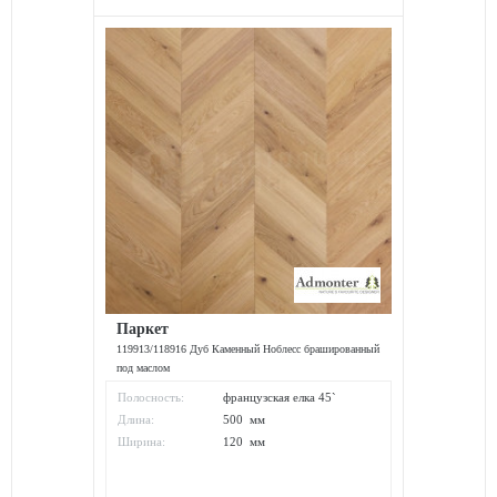
Паркет
119913/118916 Дуб Каменный Ноблесс брашированный
под маслом
Полосность:
французская елка 45`
Длина:
500 мм
Ширина:
120 мм