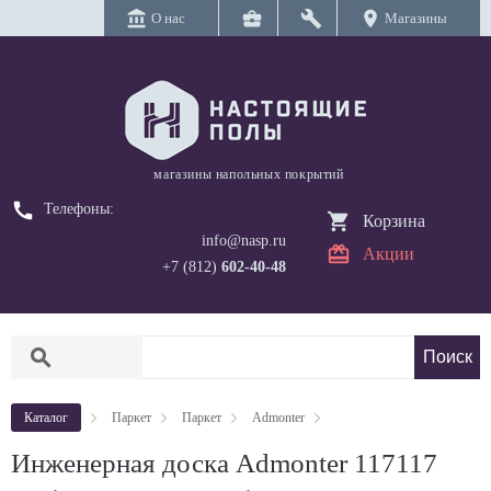
account_balance
business_center
build
location_on
О нас
Магазины
магазины напольных покрытий
call
Телефоны:
Корзина
info@nasp.ru
Акции
+7 (812)
602-40-48
search
Каталог
Паркет
Паркет
Admonter
Инженерная доска Admonter 117117