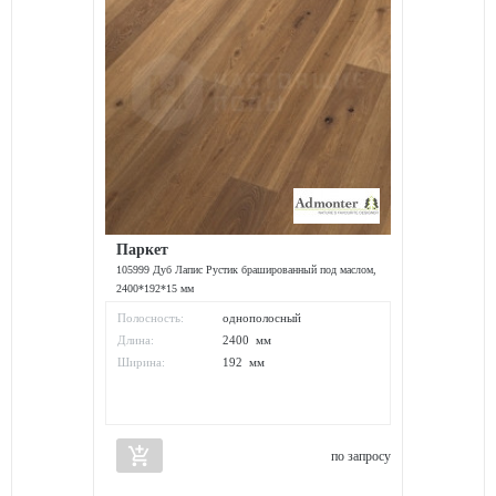
Паркет
105999 Дуб Лапис Рустик брашированный под маслом,
2400*192*15 мм
Полосность:
однополосный
Длина:
2400 мм
Ширина:
192 мм
add_shopping_cart
по запросу