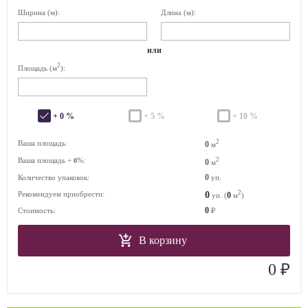
Ширина (м):
Длина (м):
или
2
Площадь (м
):
+ 0 %
+ 5 %
+ 10 %
2
Ваша площадь:
0
м
Ваша площадь +
%:
2
0
0
м
0
Количество упаковок:
уп.
2
0
Рекомендуем приобрести:
0
уп. (
м
)
0
Стоимость:
₽
В корзину
₽
0