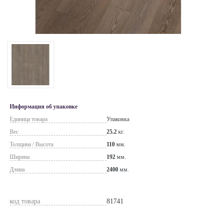
Информация об упаковке
Единица товара
Упаковка
Вес
25.2
кг.
Толщина / Высота
110
мм.
Ширина
192
мм.
Длина
2400
мм.
код товара
81741