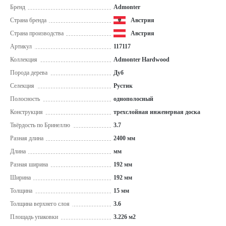
Бренд
Admonter
Страна бренда
Австрия
Страна производства
Австрия
Артикул
117117
Коллекция
Admonter Hardwood
Порода дерева
Дуб
Селекция
Рустик
Полосность
однополосный
Конструкция
трехслойная инженерная доска
Твёрдость по Бринеллю
3.7
Разная длина
2400 мм
Длина
мм
Разная ширина
192 мм
Ширина
192 мм
Толщина
15 мм
Толщина верхнего слоя
3.6
Площадь упаковки
3.226 м2