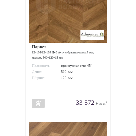
Паркет
124108/124109 Дуб Аурум брашированный под
маслом, 500*120*15 мм
Полосность:
французская елка 45`
Длина:
500 мм
Ширина:
120 мм
33 572
add_shopping_cart
2
₽ за м