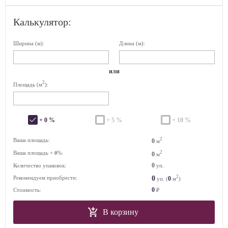
Калькулятор:
Ширина (м):
Длина (м):
или
2
Площадь (м
):
+ 0 %
+ 5 %
+ 10 %
2
Ваша площадь:
0
м
Ваша площадь +
%:
2
0
0
м
0
Количество упаковок:
уп.
2
0
Рекомендуем приобрести:
0
уп. (
м
)
0
Стоимость:
₽
В корзину