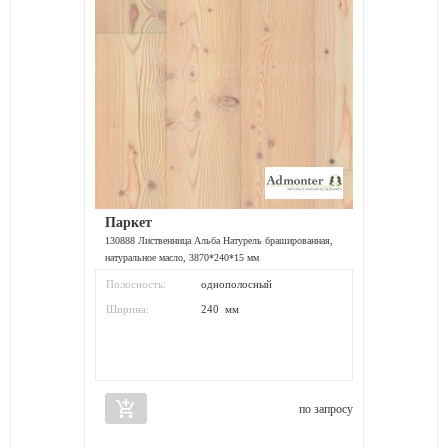
Паркет
130888 Лиственница Альба Натурель брашированная,
натуральное масло, 3870*240*15 мм
Полосность:
однополосный
Ширина:
240 мм
add_shopping_cart
по запросу