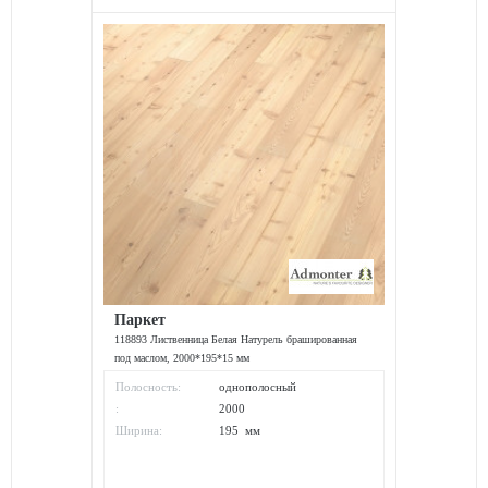
Паркет
118893 Лиственница Белая Натурель брашированная
под маслом, 2000*195*15 мм
Полосность:
однополосный
:
2000
Ширина:
195 мм