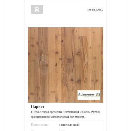
add_shopping_cart
по запросу
Паркет
117906 Старая древесина Лиственницы и Сосны Рустик
брашированная многополосная под маслом,
2000*240*15 мм
Полосность:
однополосный