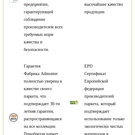
предприятии,
высочайшее качество
гарантирующий
продукции.
соблюдение
производителем всех
требуемых норм
качества и
безопасности.
Гарантия
EPD
Фабрика Admonter
Сертификат
полностью уверена в
Европейской
качестве своего
федерации
паркета, что
производителей
подтверждает 30-ти
паркета, который
летняя гарантия,
подтверждает
распространяющаяся
использование только
на все коллекции.
экологически чистых
Приобретая паркет
материалов в