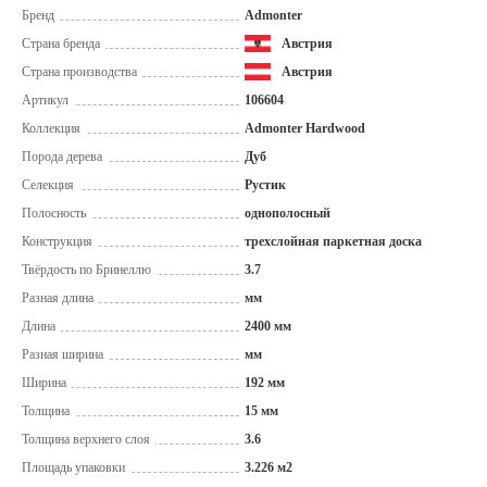
Бренд
Admonter
Страна бренда
Австрия
Страна производства
Австрия
Артикул
106604
Коллекция
Admonter Hardwood
Порода дерева
Дуб
Селекция
Рустик
Полосность
однополосный
Конструкция
трехслойная паркетная доска
Твёрдость по Бринеллю
3.7
Разная длина
мм
Длина
2400 мм
Разная ширина
мм
Ширина
192 мм
Толщина
15 мм
Толщина верхнего слоя
3.6
Площадь упаковки
3.226 м2