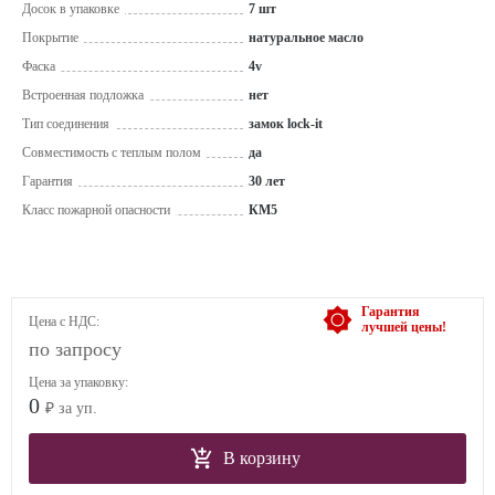
Досок в упаковке
7 шт
Покрытие
натуральное масло
Фаска
4v
Встроенная подложка
нет
Тип соединения
замок lock-it
Совместимость с теплым полом
да
Гарантия
30 лет
Класс пожарной опасности
КМ5
Гарантия
Цена с НДС:
лучшей цены!
по запросу
Цена за упаковку:
0
₽ за уп.
В корзину