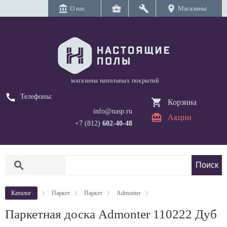
account_balance
business_center
build
location_on
О нас
Магазины
магазины напольных покрытий
call
Телефоны:
Корзина
info@nasp.ru
Акции
+7 (812)
602-40-48
search
Каталог
Паркет
Паркет
Admonter
Паркетная доска Admonter 110222 Дуб