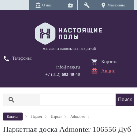
account_balance
business_center
build
location_on
О нас
Магазины
магазины напольных покрытий
call
Телефоны:
Корзина
info@nasp.ru
Акции
+7 (812)
602-40-48
search
Каталог
Паркет
Паркет
Admonter
Паркетная доска Admonter 106556 Дуб