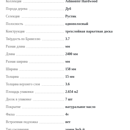
Коллекция
Admonter Hardwood
Порода дерева
Дуб
Селекция
Рустик
Полосность
однополосный
Конструкция
трехслойная паркетная доска
Твёрдость по Бринеллю
3.7
Разная длина
мм
Длина
2400 мм
Разная ширина
мм
Ширина
158 мм
Толщина
15 мм
Толщина верхнего слоя
3.6
Площадь упаковки
2.654 м2
Досок в упаковке
7 шт
Покрытие
натуральное масло
Фаска
4v
Встроенная подложка
нет
Тип соединения
замок lock-it