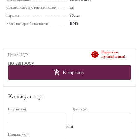
Совместимость с теплым полом
да
Гарантия
30 лет
Класс пожарной опасности
КМ5
Гарантия
Цена с НДС:
лучшей цены!
по запросу
В корзину
Калькулятор:
Ширина (м):
Длина (м):
или
2
Площадь (м
):