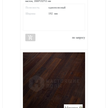
маслом, 2000*192*15 мм
Полосность:
однополосный
Ширина:
192 мм
add_shopping_cart
по запросу