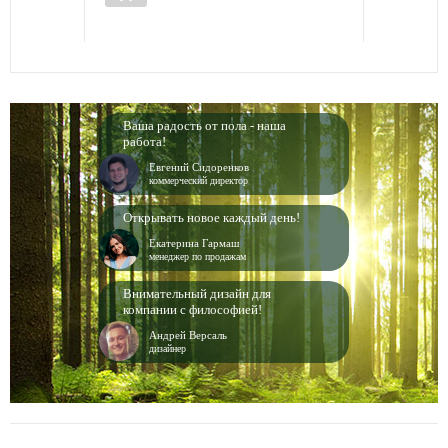
Ваша радость от пола - наша
работа!
Евгений Сидоренков
коммерческий директор
Открывать новое каждый день!
Екатерина Гармаш
менеджер по продажам
Внимательный дизайн для
компании с философией!
Андрей Версаль
дизайнер