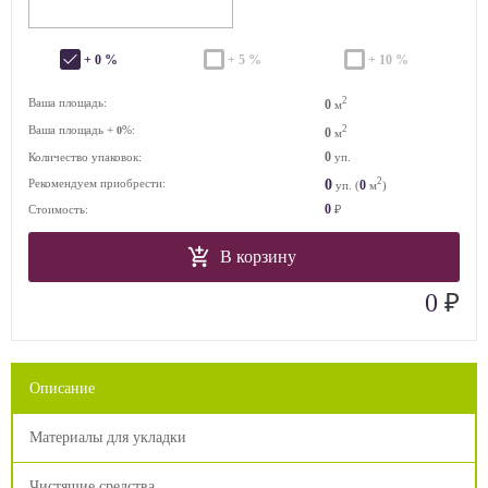
+ 0 %
+ 5 %
+ 10 %
2
Ваша площадь:
0
м
Ваша площадь +
%:
2
0
0
м
0
Количество упаковок:
уп.
2
0
Рекомендуем приобрести:
0
уп. (
м
)
0
Стоимость:
₽
В корзину
₽
0
Описание
Материалы для укладки
Чистящие средства