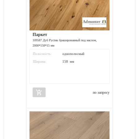
Паркет
109587 Дуб Рустик брашированный под маслом,
2000*158*15 мм
Полосность:
однополосный
Ширина:
158 мм
add_shopping_cart
по запросу