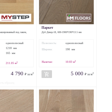
Паркет
ашированный под лаком,
Дуб Декор-18, 600-1900*190*13.5 мм
однополосный
Полосность:
однополосный
1218 мм
Ширина:
190 мм
165 мм
2
Наличие:
10.83
м
2
211.05
м
4 790
5 000
add_shopping_cart
2
2
₽ за м
₽ за м
есть образец