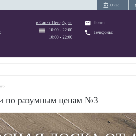
account_balance
bus
О нас
email
в Санкт-Петербурге
Почта:
10:00 - 22:00
call
:
Телефоны:
10:00 - 22:00
руб.
и по разумным ценам №3