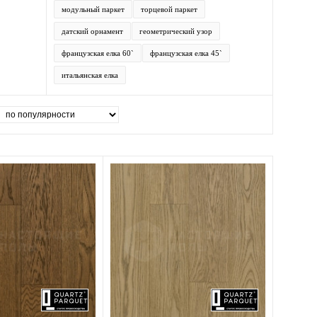
модульный паркет
торцевой паркет
датский орнамент
геометрический узор
французская елка 60`
французская елка 45`
итальянская елка