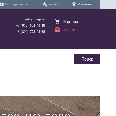
iness_center
build
location_on
Сотрудничество
Услуги
Магазины
info@nasp.ru
Корзина
+7 (812)
602-40-48
Акции
8 (800)
775-05-68