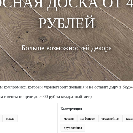
НАЯ ДОСКА ОТ 45
РУБЛЕЙ
Больше возможностей декора
м компромисс, который удовлетворит желания и не оставит дыру в бюдже
м именем по цене до 5000 руб за квадратный метр.
Конструкция
масло
массив
на фанере
трехслойная
квар
двухслойная