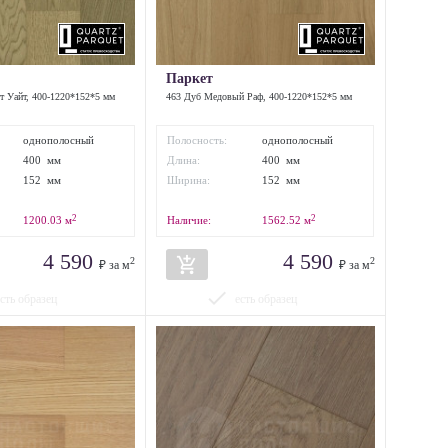
Паркет
т Уайт, 400-1220*152*5 мм
463 Дуб Медовый Раф, 400-1220*152*5 мм
однополосный
Полосность:
однополосный
400 мм
Длина:
400 мм
152 мм
Ширина:
152 мм
2
2
1200.03
м
Наличие:
1562.52
м
4 590
4 590
add_shopping_cart
2
2
₽ за м
₽ за м
done
есть образец
есть образец