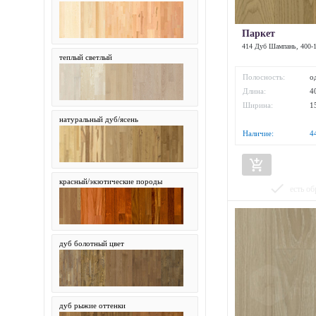
ГлавЛесТорг
Паркет
Карелия
414 Дуб Шампань, 400-
теплый светлый
Полосность:
о
Длина:
4
Ширина:
1
натуральный дуб/ясень
Наличие:
4
add_shopping_cart
красный/экзотические породы
done
есть об
дуб болотный цвет
дуб рыжие оттенки