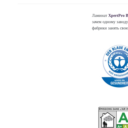
Ламинат
XpertPro B
зачем одному заводу
фабрики занять сво