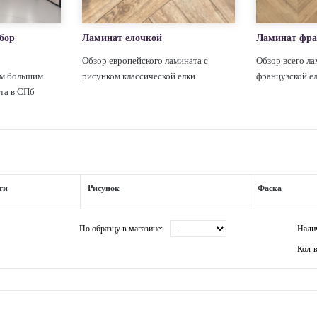
бор
Ламинат елочкой
Ламинат фра
Обзор европейского ламината с
Обзор всего ла
ым большим
рисунком классической елки.
французской е
та в СПб
ти
Рисунок
Фаска
По образцу в магазине:
Нали
Кол-в