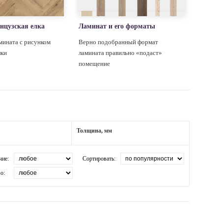
нцузская елка
Ламинат и его форматы
мината с рисунком
Верно подобранный формат
лки
ламината правильно «подаст»
помещение
Толщина, мм
чие:
Сортировать:
о: