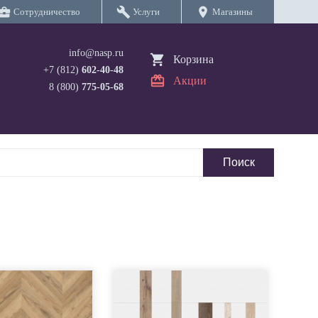
iness_center
build
location_on
Сотрудничество
Услуги
Магазины
info@nasp.ru
Корзина
+7 (812)
602-40-48
Акции
8 (800)
775-05-68