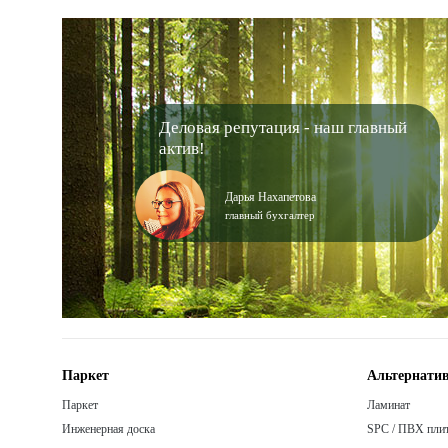
Деловая репутация - наш главный
актив!
Дарья Нахапетова
главный бухгалтер
Паркет
Альтернатив
Паркет
Ламинат
Инженерная доска
SPC / ПВХ пли