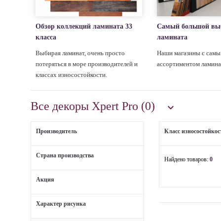
Обзор коллекций ламината 33
Самый большой вы
класса
ламината
Выбирая ламинат, очень просто
Наши магазины с сам
потеряться в море производителей и
ассортиментом ламина
классах износостойкости.
Все декоры Xpert Pro (0)

Производитель
Класс износостойкос
Страна производства
Найдено товаров:
0
Акция
Характер рисунка