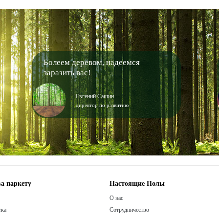
Болеем деревом, надеемся
заразить вас!
Евгений Сашин
директор по развитию
а паркету
Настоящие Полы
О нас
тка
Сотрудничество