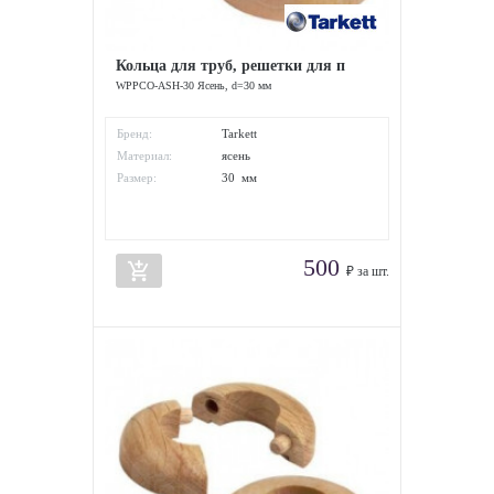
Кольца для труб, решетки для п
WPPCO-ASH-30 Ясень, d=30 мм
Бренд:
Tarkett
Материал:
ясень
Размер:
30 мм
500
add_shopping_cart
₽ за шт.