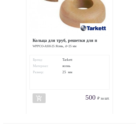
Кольца для труб, решетки для п
WPPCO-ASH-25 Ясень, d=25 мм
Бренд:
Tarkett
Материал:
ясень
Размер:
25 мм
500
add_shopping_cart
₽ за шт.