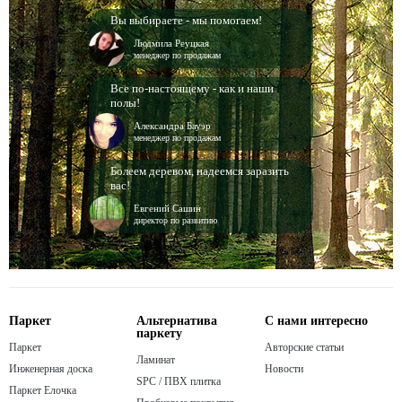
Вы выбираете - мы помогаем!
Людмила Реуцкая
менеджер по продажам
Все по-настоящему - как и наши
полы!
Александра Бауэр
менеджер по продажам
Болеем деревом, надеемся заразить
вас!
Евгений Сашин
директор по развитию
Паркет
Альтернатива
С нами интересно
паркету
Паркет
Авторские статьи
Ламинат
Инженерная доска
Новости
SPC / ПВХ плитка
Паркет Елочка