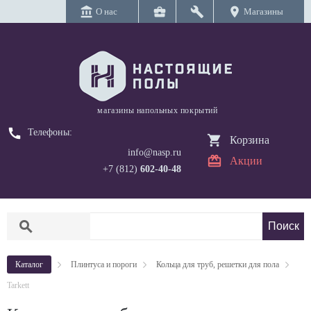
account_balance
business_center
build
location_on
О нас
Магазины
магазины напольных покрытий
call
Телефоны:
Корзина
info@nasp.ru
Акции
+7 (812)
602-40-48
search
Каталог
Плинтуса и пороги
Кольца для труб, решетки для пола
Tarkett