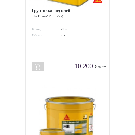
Грунтовка под клей
Sika Primer-161 PU (5 л)
Бренд:
Sika
Объем:
5 кг
10 200
add_shopping_cart
₽ за шт.