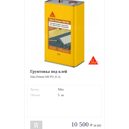
Грунтовка под клей
Sika Primer-100 PU (5 л)
Бренд:
Sika
Объем:
5 кг
10 500
add_shopping_cart
₽ за шт.