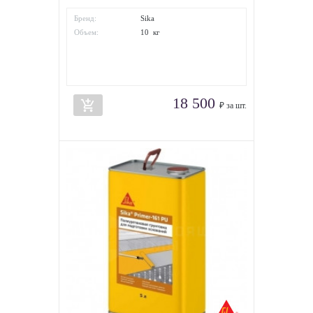
Бренд:
Sika
Объем:
10 кг
18 500
add_shopping_cart
₽ за шт.