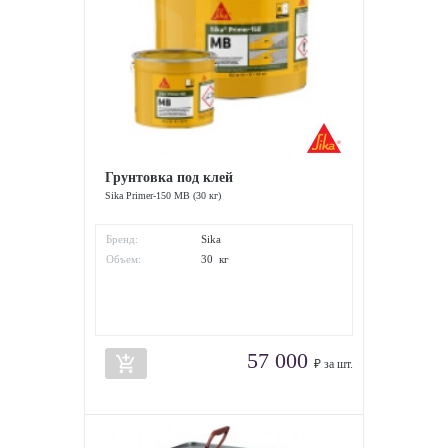
Грунтовка под клей
Sika Primer-150 MB (30 кг)
Бренд:
Sika
Объем:
30 кг
57 000
add_shopping_cart
₽ за шт.