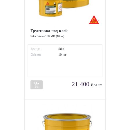
Грунтовка под клей
Sika Primer-150 MB (10 кг)
Бренд:
Sika
Объем:
10 кг
21 400
add_shopping_cart
₽ за шт.