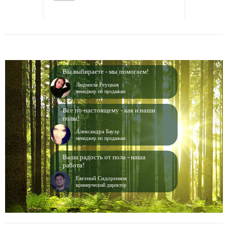
Вы выбираете - мы помогаем!
Людмила Реуцкая
менеджер по продажам
Все по-настоящему - как и наши
полы!
Александра Бауэр
менеджер по продажам
Ваша радость от пола - наша
работа!
Евгений Сидоренков
коммерческий директор