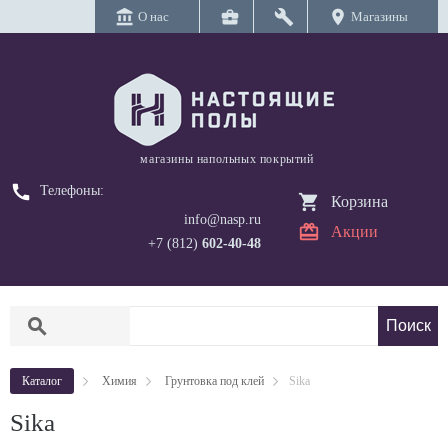
account_balance
business_center
build
location_on
О нас
Магазины
магазины напольных покрытий
call
Телефоны:
Корзина
info@nasp.ru
Акции
+7 (812)
602-40-48
search
Каталог
Химия
Грунтовка под клей
Sika
Sika