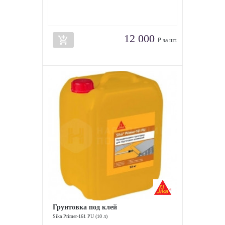
12 000
add_shopping_cart
₽ за шт.
Грунтовка под клей
Sika Primer-161 PU (10 л)