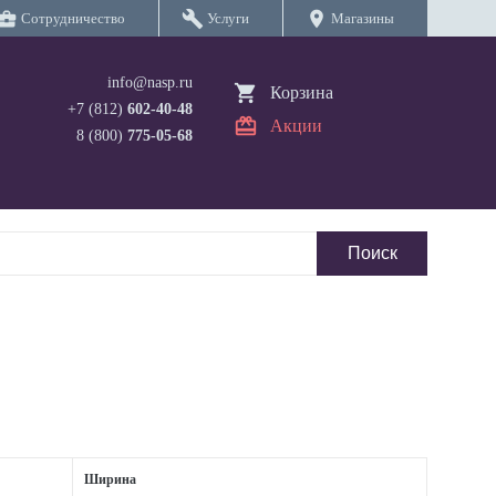
iness_center
build
location_on
Сотрудничество
Услуги
Магазины
info@nasp.ru
Корзина
+7 (812)
602-40-48
Акции
8 (800)
775-05-68
Ширина