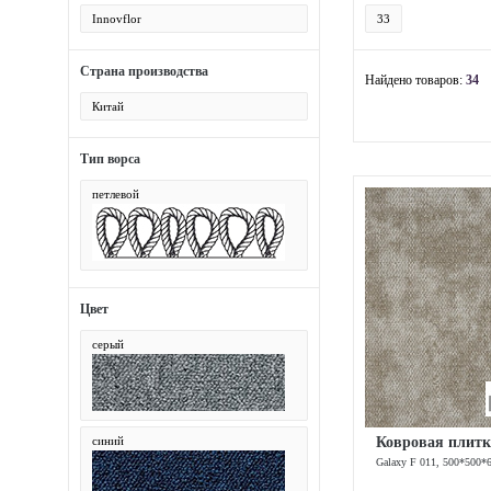
Innovflor
33
Страна производства
Найдено товаров:
34
Китай
Тип ворса
петлевой
Цвет
серый
Ковровая плитк
синий
Galaxy F 011, 500*500*