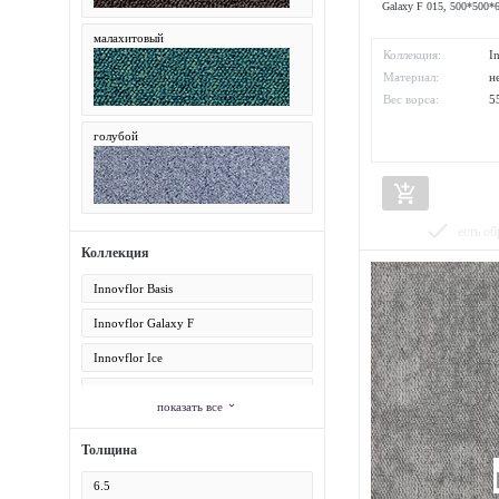
Galaxy F 015, 500*500*
малахитовый
Коллекция:
I
Материал:
н
Вес ворса:
5
голубой
add_shopping_cart
done
есть об
Коллекция
Innovflor Basis
Innovflor Galaxy F
Innovflor Ice
Innovflor Rebirth
показать все
expand_more
Толщина
6.5