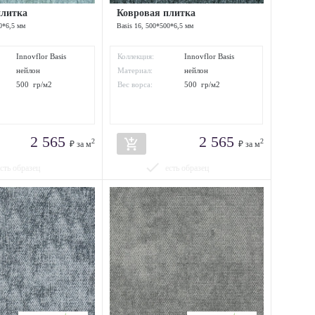
плитка
Ковровая плитка
0*6,5 мм
Basis 16, 500*500*6,5 мм
Innovflor Basis
Коллекция:
Innovflor Basis
нейлон
Материал:
нейлон
500 гр/м2
Вес ворса:
500 гр/м2
2 565
2 565
add_shopping_cart
2
2
₽ за м
₽ за м
done
есть образец
есть образец