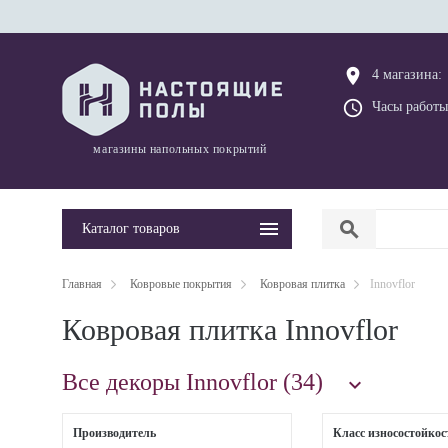
place
4 магазина:
query_builder
Часы работы
магазины напольных покрытий
search
Каталог товаров
Главная
Ковровые покрытия
Ковровая плитка
Innovflor
Ковровая плитка Innovflor
Все декоры Innovflor (34)

Производитель
Класс износостойкос