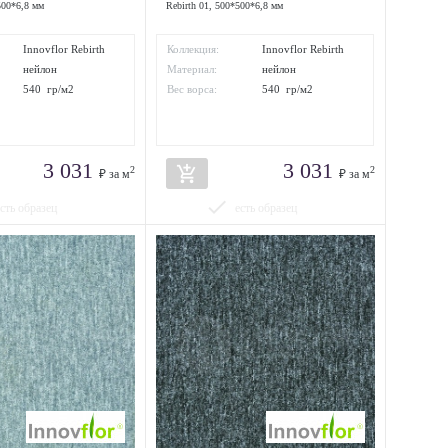
500*6,8 мм
Rebirth 01, 500*500*6,8 мм
Innovflor Rebirth
Коллекция:
Innovflor Rebirth
нейлон
Материал:
нейлон
540 гр/м2
Вес ворса:
540 гр/м2
3 031
3 031
add_shopping_cart
2
2
₽ за м
₽ за м
done
есть образец
есть образец