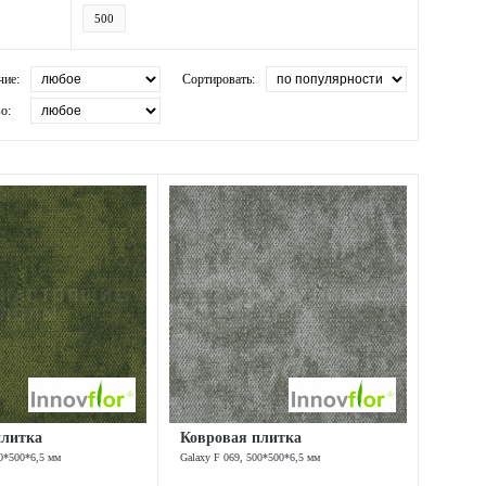
500
чие:
Сортировать:
о:
плитка
Ковровая плитка
00*500*6,5 мм
Galaxy F 069, 500*500*6,5 мм