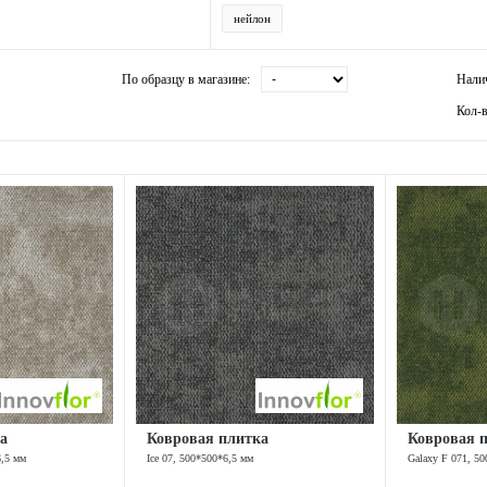
нейлон
По образцу в магазине:
Нали
Кол-в
а
Ковровая плитка
Ковровая 
6,5 мм
Ice 07, 500*500*6,5 мм
Galaxy F 071, 5