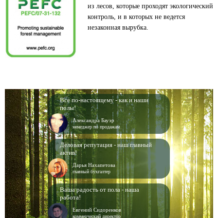
из лесов, которые проходят экологический
контроль, и в которых не ведется
незаконная вырубка.
Все по-настоящему - как и наши
полы!
Александра Бауэр
менеджер по продажам
Деловая репутация - наш главный
актив!
Дарья Нахапетова
главный бухгалтер
Ваша радость от пола - наша
работа!
Евгений Сидоренков
коммерческий директор