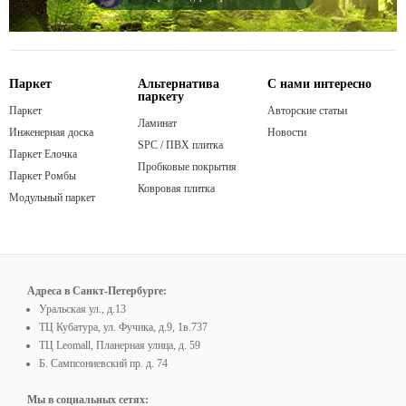
Паркет
Альтернатива
С нами интересно
паркету
Паркет
Авторские статьи
Ламинат
Инженерная доска
Новости
SPC / ПВХ плитка
Паркет Елочка
Пробковые покрытия
Паркет Ромбы
Ковровая плитка
Модульный паркет
Адреса в Санкт-Петербурге:
Уральская ул., д.13
ТЦ Кубатура, ул. Фучика, д.9, 1в.737
ТЦ Leomall, Планерная улица, д. 59
Б. Сампсониевский пр. д. 74
Мы в социальных сетях: