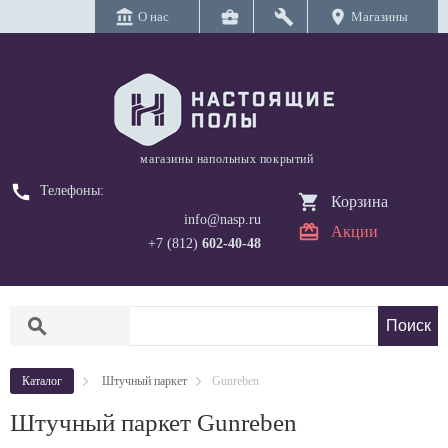
account_balance
business_center
build
location_on
О нас
Магазины
магазины напольных покрытий
call
Телефоны:
Корзина
info@nasp.ru
Акции
+7 (812)
602-40-48
search
Каталог
Штучный паркет
Gunreben
Штучный паркет Gunreben