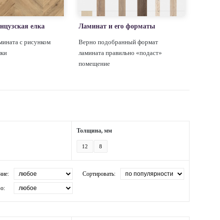
нцузская елка
Ламинат и его форматы
мината с рисунком
Верно подобранный формат
лки
ламината правильно «подаст»
помещение
Толщина, мм
12
8
чие:
Сортировать:
о: