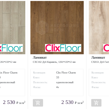
Ламинат
Ламинат
1261*133*12 мм
CXC162 Дуб Карамель, 1261*133*12 мм
CXI151 Дуб Гаст
lix Floor Charm
Коллекция:
Clix Floor Charm
Коллекция:
3
Класс
33
Класс
износостойкости:
износостойкос
днополосный
Полосность:
однополосный
Полосность:
v
Фаска:
4v
Фаска:
2 530
2 530
add_shopping_cart
add_shopping_cart
2
2
₽ за м
₽ за м