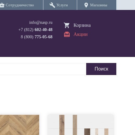
iness_center
build
location_on
Сотрудничество
Услуги
Магазины
info@nasp.ru
Корзина
+7 (812)
602-40-48
Акции
8 (800)
775-05-68