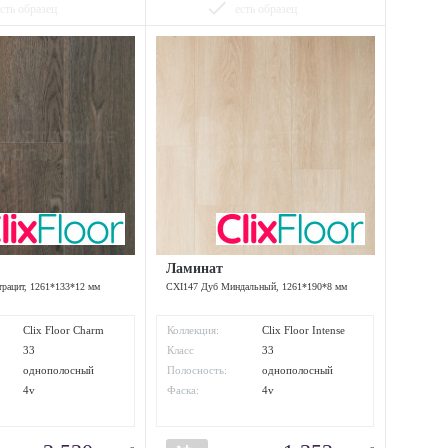
done
есть образец
есть образец
Ламинат
рацит, 1261*133*12 мм
CXI147 Дуб Миндальный, 1261*190*8 мм
Clix Floor Charm
Коллекция:
Clix Floor Intense
33
Класс
33
ти:
износостойкости:
однополосный
Полосность:
однополосный
4v
Фаска:
4v