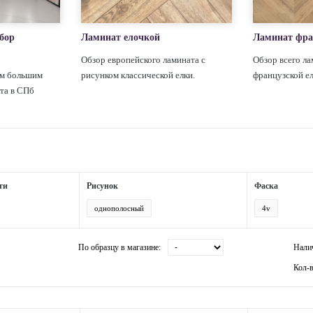
бор
Ламинат елочкой
Ламинат фра
Обзор европейского ламината с
Обзор всего ла
ым большим
рисунком классической елки.
французской е
та в СПб
ти
Рисунок
Фаска
однополосный
4v
По образцу в магазине:
Нали
Кол-в