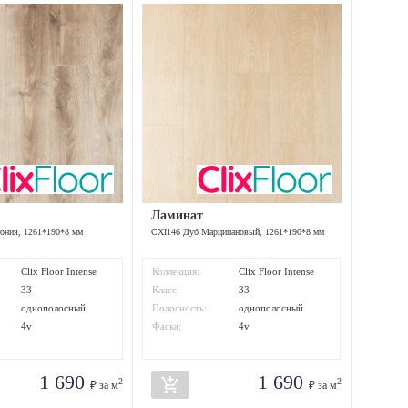
Ламинат
ония, 1261*190*8 мм
CXI146 Дуб Марципановый, 1261*190*8 мм
Clix Floor Intense
Коллекция:
Clix Floor Intense
33
Класс
33
ти:
износостойкости:
однополосный
Полосность:
однополосный
4v
Фаска:
4v
1 690
1 690
add_shopping_cart
2
2
₽ за м
₽ за м