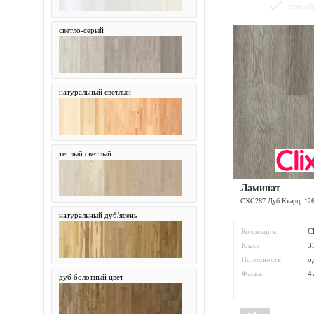
done
есть об
светло-серый
натуральный светлый
теплый светлый
Ламинат
CXC287 Дуб Кварц, 12
натуральный дуб/ясень
Коллекция:
C
Класс
3
износостойкости:
Полосность:
о
Фаска:
4
дуб болотный цвет