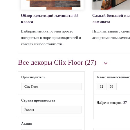
Обзор коллекций ламината 33
Самый большой вы
класса
ламината
Выбирая ламинат, очень просто
Наши магазины с сам
потеряться в море производителей и
ассортиментом ламина
классах износостойкости.
Все декоры Clix Floor (27)

Производитель
Класс износостойкос
Clix Floor
32
33
Страна производства
Найдено товаров:
27
Россия
Акция