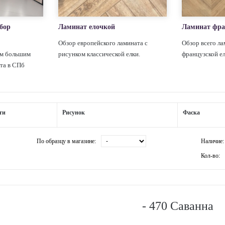
бор
Ламинат елочкой
Ламинат фра
Обзор европейского ламината с
Обзор всего ла
ым большим
рисунком классической елки.
французской е
та в СПб
ти
Рисунок
Фаска
По образцу в магазине:
Наличие:
Кол-во:
- 470 Саванна