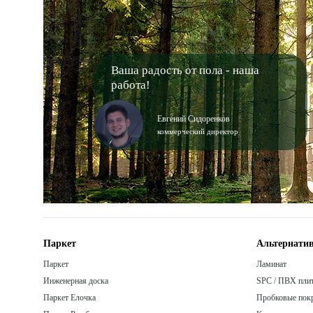
Ваша радость от пола - наша
работа!
Евгений Сидоренков
коммерческий директор
Паркет
Альтернатив
Паркет
Ламинат
Инженерная доска
SPC / ПВХ пли
Паркет Елочка
Пробковые пок