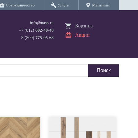
iness_center
build
location_on
Сотрудничество
Услуги
Магазины
info@nasp.ru
Корзина
+7 (812)
602-40-48
Акции
8 (800)
775-05-68