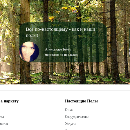
Все по-настоящему - как и наши
полы!
Александра Бауэр
менеджер по продажам
а паркету
Настоящие Полы
О нас
тка
Сотрудничество
рытия
Услуги