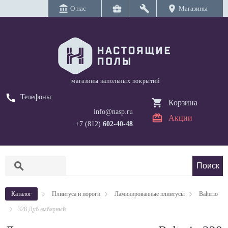
account_balance
business_center
build
location_on
О нас
Магазины
магазины напольных покрытий
call
Телефоны:
Корзина
info@nasp.ru
Акции
+7 (812)
602-40-48
search
Каталог
Плинтуса и пороги
Ламинированные плинтусы
Balterio
328 Дуб aмбарный