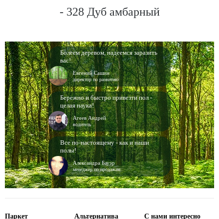
- 328 Дуб aмбарный
Болеем деревом, надеемся заразить
вас!
Евгений Сашин
директор по развитию
Бережно и быстро привезти пол -
целая наука!
Агеев Андрей
водитель
Все по-настоящему - как и наши
полы!
Александра Бауэр
менеджер по продажам
Паркет
Альтернатива
С нами интересно