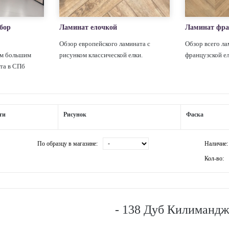
бор
Ламинат елочкой
Ламинат фра
Обзор европейского ламината с
Обзор всего ла
ым большим
рисунком классической елки.
французской е
та в СПб
ти
Рисунок
Фаска
По образцу в магазине:
Наличие:
Кол-во:
- 138 Дуб Килиманд