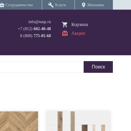
iness_center
build
location_on
Сотрудничество
Услуги
Магазины
info@nasp.ru
Корзина
+7 (812)
602-40-48
Акции
8 (800)
775-05-68